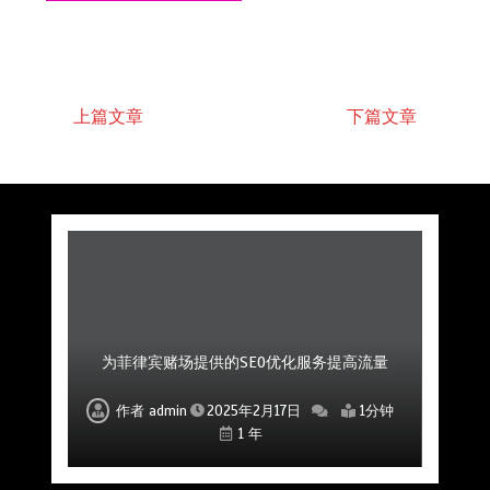
上篇文章
下篇文章
菲律宾赌场公司如何通过社区互动提升用户粘性
菲律宾赌场SEO公司如何帮助提高品牌曝光度
为菲律宾赌场提供的SEO优化服务提高流量
如何利用SEO提升菲律宾赌场的市场影响力
专业的SEO优化公司助力赌场平台成功
提升菲律宾赌场SEO排名的优化服务
专业SEO公司助力赌场品牌建设
作者
作者
作者
作者
作者
作者
作者
admin
admin
admin
admin
admin
admin
admin
2025年2月17日
2025年2月17日
2025年2月17日
2025年2月17日
2025年2月17日
2025年2月17日
2025年2月17日
1分钟
1分钟
1分钟
1分钟
1分钟
1分钟
1分钟
1 年
1 年
1 年
1 年
1 年
1 年
1 年