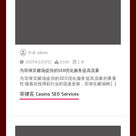
作者
admin
2025年2月17日
1分钟
1 年
为菲律宾赌场提供的SEO优化服务提高流量
为菲律宾赌场提供的SEO优化服务提高流量的重要
性 随着在线博彩行业的迅速发展，菲律宾赌场网 […]
菲律宾 Casino SEO Services