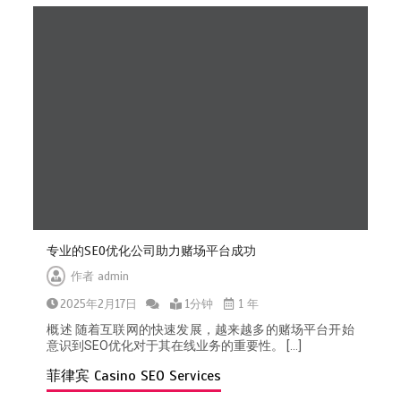
为菲律宾赌场提供的SEO优化服务提
高流量
1分钟
菲律宾赌场SEO公司如何帮助提高品
专业的SEO优化公司助力赌场平台成功
牌曝光度
作者
admin
1分钟
2025年2月17日
1分钟
1 年
概述 随着互联网的快速发展，越来越多的赌场平台开始
意识到SEO优化对于其在线业务的重要性。 […]
菲律宾 Casino SEO Services
提升菲律宾赌场SEO排名的优化服务