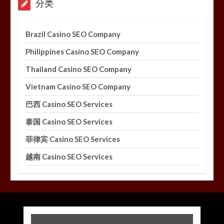
分类
Brazil Casino SEO Company
Philippines Casino SEO Company
Thailand Casino SEO Company
Vietnam Casino SEO Company
巴西 Casino SEO Services
泰国 Casino SEO Services
菲律宾 Casino SEO Services
越南 Casino SEO Services