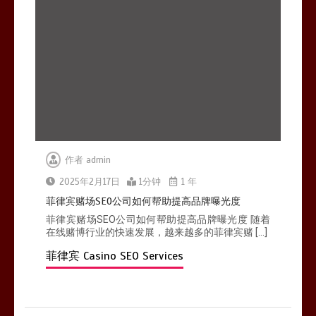
作者
admin
2025年2月17日
1分钟
1 年
菲律宾赌场SEO公司如何帮助提高品牌曝光度
菲律宾赌场SEO公司如何帮助提高品牌曝光度 随着
在线赌博行业的快速发展，越来越多的菲律宾赌 […]
菲律宾 Casino SEO Services