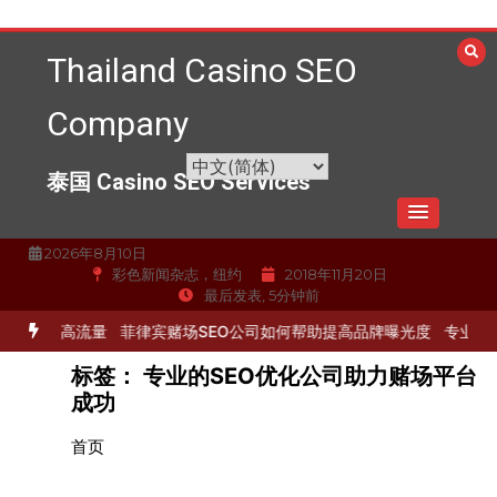
跳
至
Thailand Casino SEO
内
容
Company
泰国 Casino SEO Services
2026年8月10日
彩色新闻杂志，纽约
2018年11月20日
最后发表, 5分钟前
务提高流量
菲律宾赌场SEO公司如何帮助提高品牌曝光度
专业的SE
标签：
专业的SEO优化公司助力赌场平台
成功
首页