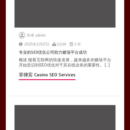
作者
admin
为菲律宾赌场提供的SEO优化服务提
高流量
2025年2月17日
1分钟
1 年
1分钟
专业的SEO优化公司助力赌场平台成功
概述 随着互联网的快速发展，越来越多的赌场平台
开始意识到SEO优化对于其在线业务的重要性。 […]
菲律宾 Casino SEO Services
菲律宾赌场SEO公司如何帮助提高品
牌曝光度
1分钟