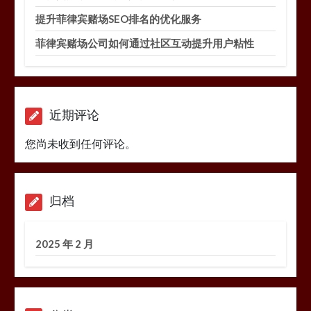
提升菲律宾赌场SEO排名的优化服务
菲律宾赌场公司如何通过社区互动提升用户粘性
近期评论
您尚未收到任何评论。
归档
2025 年 2 月