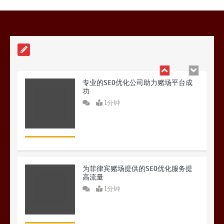
1分钟
专业的SEO优化公司助力赌场平台成
功
1分钟
为菲律宾赌场提供的SEO优化服务提
高流量
1分钟