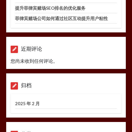
提升菲律宾赌场SEO排名的优化服务
菲律宾赌场公司如何通过社区互动提升用户粘性
近期评论
您尚未收到任何评论。
归档
2025 年 2 月