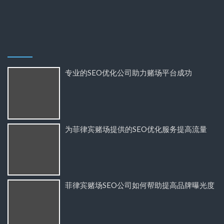
专业的SEO优化公司助力赌场平台成功
为菲律宾赌场提供的SEO优化服务提高流量
菲律宾赌场SEO公司如何帮助提高品牌曝光度