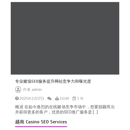
为菲律宾赌场提供的SEO优化服务提
高流量
1分钟
菲律宾赌场SEO公司如何帮助提高品
专业赌场SEO服务提升网站竞争力和曝光度
牌曝光度
作者
admin
1分钟
2025年2月17日
1分钟
1 年
概述 在如今激烈的在线赌场竞争市场中，想要脱颖而出
并获得更多的客户，优质的SEO推广服务是 […]
越南 Casino SEO Services
提升菲律宾赌场SEO排名的优化服务