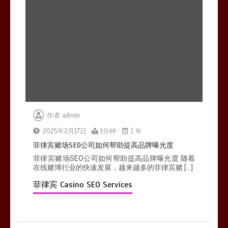
作者
admin
2025年2月17日
1分钟
1 年
菲律宾赌场SEO公司如何帮助提高品牌曝光度
菲律宾赌场SEO公司如何帮助提高品牌曝光度 随着
在线赌博行业的快速发展，越来越多的菲律宾赌 […]
菲律宾 Casino SEO Services