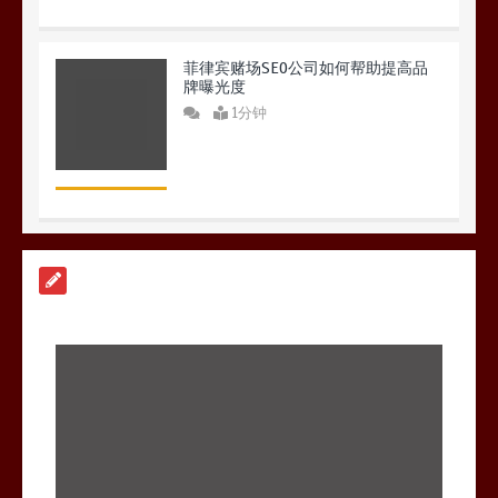
菲律宾赌场SEO公司如何帮助提高品
牌曝光度
1分钟
提升菲律宾赌场SEO排名的优化服务
1分钟
专业的SEO优化公司助力赌场平台成
功
1分钟