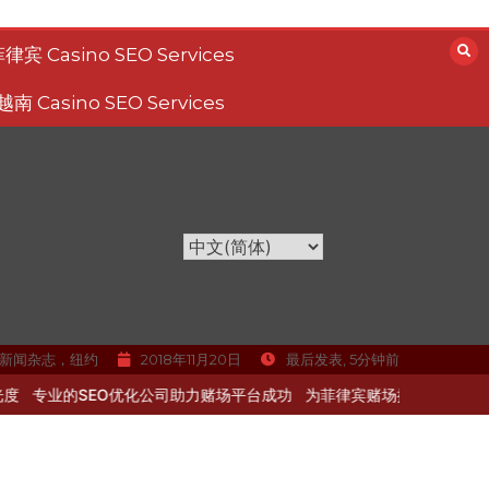
为菲律宾赌场提供的
SEO优化服务提高流
量
律宾 Casino SEO Services
1分钟
越南 Casino SEO Services
菲律宾赌场SEO公司
如何帮助提高品牌曝
光度
1分钟
提升菲律宾赌场SEO
新闻杂志，纽约
2018年11月20日
最后发表, 5分钟前
排名的优化服务
业的SEO优化公司助力赌场平台成功
为菲律宾赌场提供的SEO优化服务
1分钟