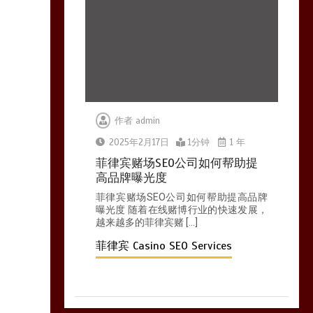
作者
admin
2025年2月17日
1分钟
1 年
菲律宾赌场SEO公司如何帮助提
高品牌曝光度
菲律宾赌场SEO公司如何帮助提高品牌
曝光度 随着在线赌博行业的快速发展，
越来越多的菲律宾赌 […]
菲律宾 Casino SEO Services