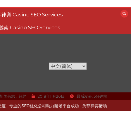
为菲律宾赌场提供的
SEO优化服务提高流
量
律宾 Casino SEO Services
1分钟
越南 Casino SEO Services
菲律宾赌场SEO公司
如何帮助提高品牌曝
光度
1分钟
提升菲律宾赌场SEO
新闻杂志，纽约
2018年11月20日
最后发表, 5分钟前
排名的优化服务
业的SEO优化公司助力赌场平台成功
为菲律宾赌场提供的SEO优化服务
1分钟