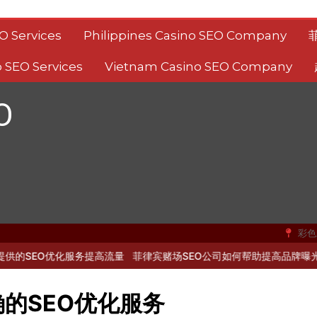
O Services
Philippines Casino SEO Company
菲
 SEO Services
Vietnam Casino SEO Company
O
彩色
EO优化服务提高流量
菲律宾赌场SEO公司如何帮助提高品牌曝光度
专
的SEO优化服务