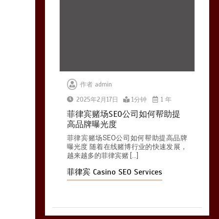
作者
admin
2025年2月17日
1分钟
1 年
菲律宾赌场SEO公司如何帮助提
高品牌曝光度
菲律宾赌场SEO公司如何帮助提高品牌
曝光度 随着在线赌博行业的快速发展，
越来越多的菲律宾赌 […]
菲律宾 Casino SEO Services