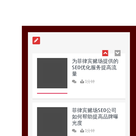
专业的SEO优化公司
助力赌场平台成功
1分钟
为菲律宾赌场提供的
SEO优化服务提高流
量
1分钟
菲律宾赌场SEO公司
如何帮助提高品牌曝
光度
1分钟