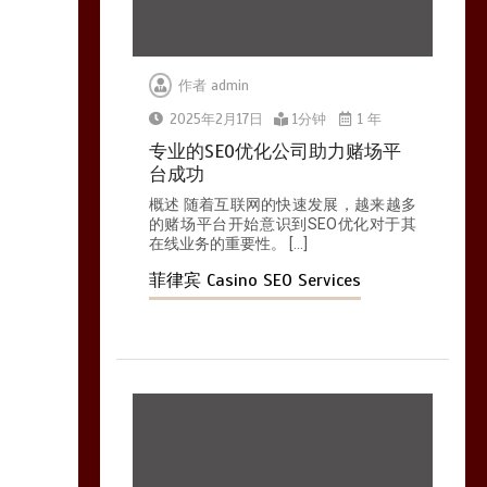
1分钟
作者
admin
2025年2月17日
1分钟
1 年
菲律宾赌场SEO公司
如何帮助提高品牌曝
专业的SEO优化公司助力赌场平
光度
台成功
1分钟
概述 随着互联网的快速发展，越来越多
的赌场平台开始意识到SEO优化对于其
在线业务的重要性。 […]
菲律宾 Casino SEO Services