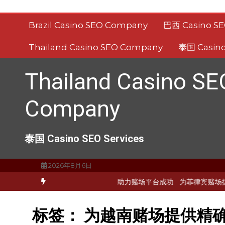
跳
至
Brazil Casino SEO Company
巴西 Casino SE
内
容
Thailand Casino SEO Company
泰国 Casino
Thailand Casino SE
Company
泰国 Casino SEO Services
2026年8月6日
牌曝光度
专业的SEO优化公司助力赌场平台成功
为菲律宾赌场提供的S
标签：
为越南赌场提供精确