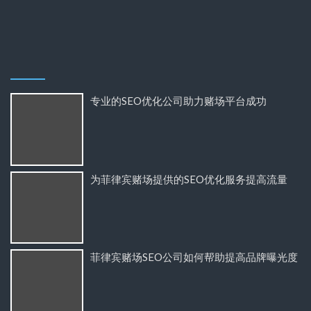
专业的SEO优化公司助力赌场平台成功
为菲律宾赌场提供的SEO优化服务提高流量
菲律宾赌场SEO公司如何帮助提高品牌曝光度