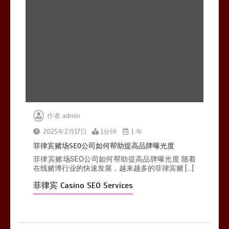
作者
admin
2025年2月17日
1分钟
1 年
菲律宾赌场SEO公司如何帮助提高品牌曝光度
菲律宾赌场SEO公司如何帮助提高品牌曝光度 随着
在线赌博行业的快速发展，越来越多的菲律宾赌 […]
菲律宾 Casino SEO Services