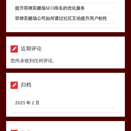
提升菲律宾赌场SEO排名的优化服务
菲律宾赌场公司如何通过社区互动提升用户粘性
近期评论
您尚未收到任何评论。
归档
2025 年 2 月