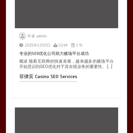
作者
admin
为菲律宾赌场提供的SEO优化服务提
高流量
2025年2月17日
1分钟
1 年
1分钟
专业的SEO优化公司助力赌场平台成功
概述 随着互联网的快速发展，越来越多的赌场平台
开始意识到SEO优化对于其在线业务的重要性。 […]
菲律宾 Casino SEO Services
菲律宾赌场SEO公司如何帮助提高品
牌曝光度
1分钟