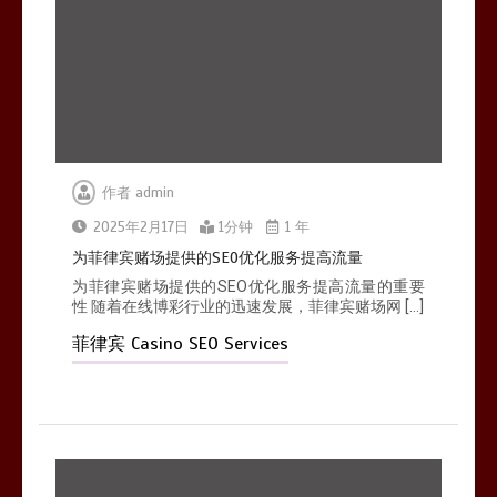
作者
admin
2025年2月17日
1分钟
1 年
为菲律宾赌场提供的SEO优化服务提高流量
为菲律宾赌场提供的SEO优化服务提高流量的重要
性 随着在线博彩行业的迅速发展，菲律宾赌场网 […]
菲律宾 Casino SEO Services