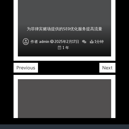
菲律宾赌场公司如何通过社区互动提升用户粘性
菲律宾赌场SEO公司如何帮助提高品牌曝光度
为菲律宾赌场提供的SEO优化服务提高流量
如何利用SEO提升菲律宾赌场的市场影响力
专业的SEO优化公司助力赌场平台成功
提升菲律宾赌场SEO排名的优化服务
专业SEO公司助力赌场品牌建设
作者
作者
作者
作者
作者
作者
作者
admin
admin
admin
admin
admin
admin
admin
2025年2月17日
2025年2月17日
2025年2月17日
2025年2月17日
2025年2月17日
2025年2月17日
2025年2月17日
1分钟
1分钟
1分钟
1分钟
1分钟
1分钟
1分钟
1 年
1 年
1 年
1 年
1 年
1 年
1 年
Previous
Next