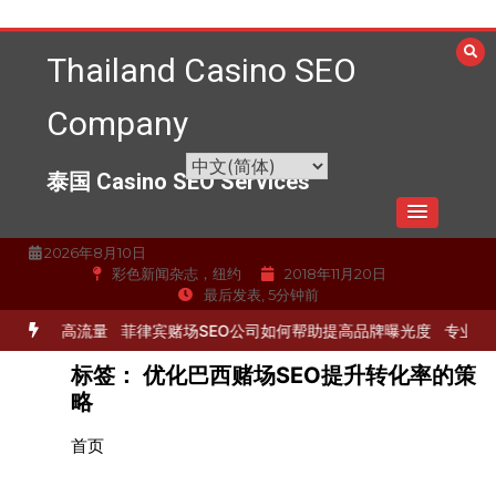
跳
至
Thailand Casino SEO
内
容
Company
泰国 Casino SEO Services
2026年8月10日
彩色新闻杂志，纽约
2018年11月20日
最后发表, 5分钟前
务提高流量
菲律宾赌场SEO公司如何帮助提高品牌曝光度
专业的SE
标签：
优化巴西赌场SEO提升转化率的策
略
首页