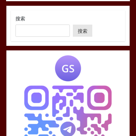
搜索
搜索