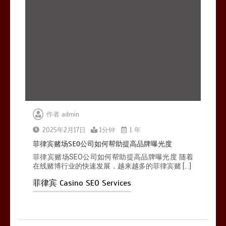
作者
admin
2025年2月17日
1分钟
1 年
菲律宾赌场SEO公司如何帮助提高品牌曝光度
菲律宾赌场SEO公司如何帮助提高品牌曝光度 随着
在线赌博行业的快速发展，越来越多的菲律宾赌 […]
菲律宾 Casino SEO Services