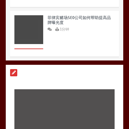
菲律宾赌场SEO公司如何帮助提高品
牌曝光度
1分钟
提升菲律宾赌场SEO排名的优化服务
1分钟
专业的SEO优化公司助力赌场平台成
功
1分钟