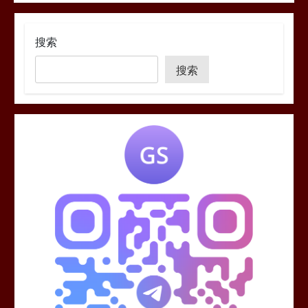
搜索
搜索