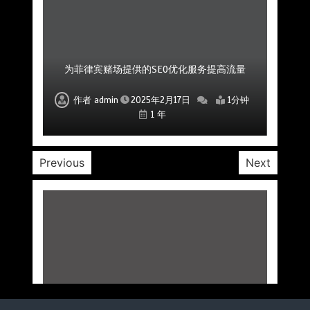
菲律宾赌场公司如何通过社区互动提升用户粘性
菲律宾赌场SEO公司如何帮助提高品牌曝光度
为菲律宾赌场提供的SEO优化服务提高流量
如何利用SEO提升菲律宾赌场的市场影响力
专业的SEO优化公司助力赌场平台成功
提升菲律宾赌场SEO排名的优化服务
专业SEO公司助力赌场品牌建设
作者
作者
作者
作者
作者
作者
作者
admin
admin
admin
admin
admin
admin
admin
2025年2月17日
2025年2月17日
2025年2月17日
2025年2月17日
2025年2月17日
2025年2月17日
2025年2月17日
1分钟
1分钟
1分钟
1分钟
1分钟
1分钟
1分钟
1 年
1 年
1 年
1 年
1 年
1 年
1 年
Previous
Next