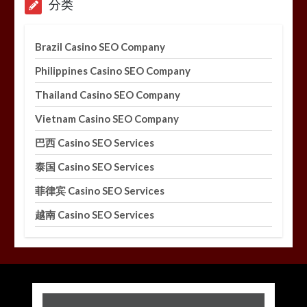
分类
Brazil Casino SEO Company
Philippines Casino SEO Company
Thailand Casino SEO Company
Vietnam Casino SEO Company
巴西 Casino SEO Services
泰国 Casino SEO Services
菲律宾 Casino SEO Services
越南 Casino SEO Services