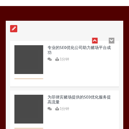
1分钟
专业的SEO优化公司助力赌场平台成
功
1分钟
为菲律宾赌场提供的SEO优化服务提
高流量
1分钟