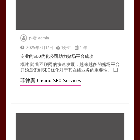
作者
admin
为菲律宾赌场提供的SEO优化服务提
高流量
2025年2月17日
1分钟
1 年
1分钟
专业的SEO优化公司助力赌场平台成功
概述 随着互联网的快速发展，越来越多的赌场平台
开始意识到SEO优化对于其在线业务的重要性。 […]
菲律宾 Casino SEO Services
菲律宾赌场SEO公司如何帮助提高品
牌曝光度
1分钟