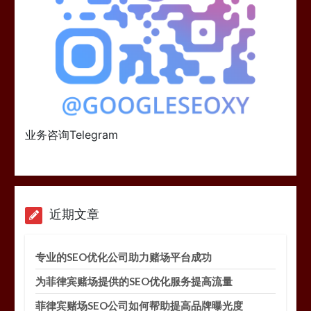
业务咨询Telegram
近期文章
专业的SEO优化公司助力赌场平台成功
为菲律宾赌场提供的SEO优化服务提高流量
菲律宾赌场SEO公司如何帮助提高品牌曝光度