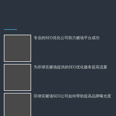
专业的SEO优化公司助力赌场平台成功
为菲律宾赌场提供的SEO优化服务提高流量
菲律宾赌场SEO公司如何帮助提高品牌曝光度