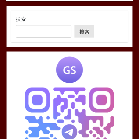
搜索
搜索