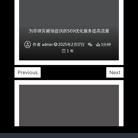
菲律宾赌场公司如何通过社区互动提升用户粘性
菲律宾赌场SEO公司如何帮助提高品牌曝光度
为菲律宾赌场提供的SEO优化服务提高流量
如何利用SEO提升菲律宾赌场的市场影响力
专业的SEO优化公司助力赌场平台成功
提升菲律宾赌场SEO排名的优化服务
专业SEO公司助力赌场品牌建设
作者
作者
作者
作者
作者
作者
作者
admin
admin
admin
admin
admin
admin
admin
2025年2月17日
2025年2月17日
2025年2月17日
2025年2月17日
2025年2月17日
2025年2月17日
2025年2月17日
1分钟
1分钟
1分钟
1分钟
1分钟
1分钟
1分钟
1 年
1 年
1 年
1 年
1 年
1 年
1 年
Previous
Next