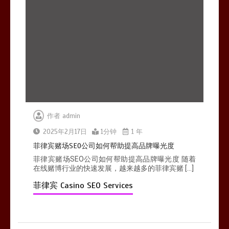
作者
admin
2025年2月17日
1分钟
1 年
菲律宾赌场SEO公司如何帮助提高品牌曝光度
菲律宾赌场SEO公司如何帮助提高品牌曝光度 随着
在线赌博行业的快速发展，越来越多的菲律宾赌 […]
菲律宾 Casino SEO Services