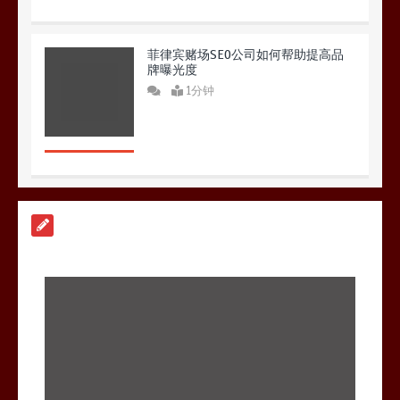
菲律宾赌场SEO公司如何帮助提高品
牌曝光度
1分钟
提升菲律宾赌场SEO排名的优化服务
1分钟
专业的SEO优化公司助力赌场平台成
功
1分钟