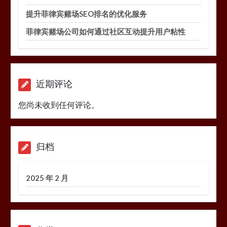
提升菲律宾赌场SEO排名的优化服务
菲律宾赌场公司如何通过社区互动提升用户粘性
近期评论
您尚未收到任何评论。
归档
2025 年 2 月