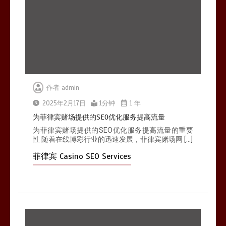
作者
admin
2025年2月17日
1分钟
1 年
为菲律宾赌场提供的SEO优化服务提高流量
为菲律宾赌场提供的SEO优化服务提高流量的重要
性 随着在线博彩行业的迅速发展，菲律宾赌场网 […]
菲律宾 Casino SEO Services