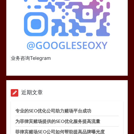
业务咨询Telegram
近期文章
专业的SEO优化公司助力赌场平台成功
为菲律宾赌场提供的SEO优化服务提高流量
菲律宾赌场SEO公司如何帮助提高品牌曝光度