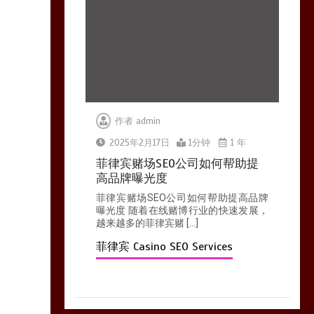
作者
admin
2025年2月17日
1分钟
1 年
菲律宾赌场SEO公司如何帮助提
高品牌曝光度
菲律宾赌场SEO公司如何帮助提高品牌
曝光度 随着在线赌博行业的快速发展，
越来越多的菲律宾赌 […]
菲律宾 Casino SEO Services