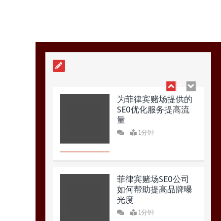
专业的SEO优化公司
助力赌场平台成功
1分钟
为菲律宾赌场提供的
SEO优化服务提高流
量
1分钟
菲律宾赌场SEO公司
如何帮助提高品牌曝
光度
1分钟