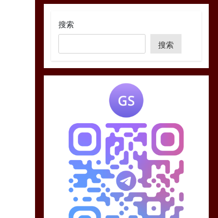
搜索
搜索