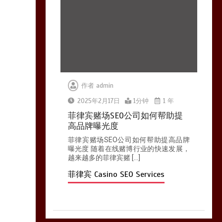
作者
admin
2025年2月17日
1分钟
1 年
菲律宾赌场SEO公司如何帮助提
高品牌曝光度
菲律宾赌场SEO公司如何帮助提高品牌
曝光度 随着在线赌博行业的快速发展，
越来越多的菲律宾赌 […]
菲律宾 Casino SEO Services