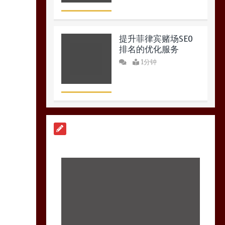
提升菲律宾赌场SEO
排名的优化服务
1分钟
专业的SEO优化公司
助力赌场平台成功
1分钟
为菲律宾赌场提供的
SEO优化服务提高流
量