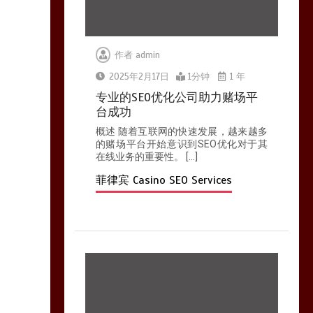
1分钟
作者
admin
2025年2月17日
1分钟
1 年
菲律宾赌场SEO公司
如何帮助提高品牌曝
专业的SEO优化公司助力赌场平
光度
台成功
1分钟
概述 随着互联网的快速发展，越来越多
的赌场平台开始意识到SEO优化对于其
在线业务的重要性。 […]
菲律宾 Casino SEO Services