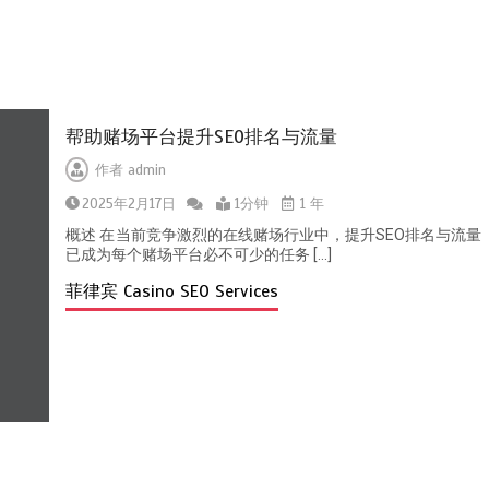
帮助赌场平台提升SEO排名与流量
作者
admin
2025年2月17日
1分钟
1 年
概述 在当前竞争激烈的在线赌场行业中，提升SEO排名与流量
已成为每个赌场平台必不可少的任务 […]
菲律宾 Casino SEO Services