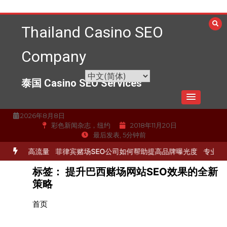
跳
至
Thailand Casino SEO
内
容
Company
泰国 Casino SEO Services
2026年8月8日
彩色新闻杂志，纽约
2018年11月20日
最后发表, 5分钟前
务提高流量
菲律宾赌场SEO公司如何帮助提高品牌曝光度
专业的SE
标签：
提升巴西赌场网站SEO效果的全新
策略
首页