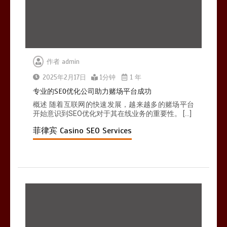
作者
admin
为菲律宾赌场提供的SEO优化服务提
高流量
2025年2月17日
1分钟
1 年
1分钟
专业的SEO优化公司助力赌场平台成功
概述 随着互联网的快速发展，越来越多的赌场平台
开始意识到SEO优化对于其在线业务的重要性。 […]
菲律宾 Casino SEO Services
菲律宾赌场SEO公司如何帮助提高品
牌曝光度
1分钟