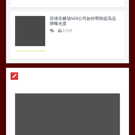
菲律宾赌场SEO公司如何帮助提高品
牌曝光度
1分钟
提升菲律宾赌场SEO排名的优化服务
1分钟
专业的SEO优化公司助力赌场平台成
功
1分钟