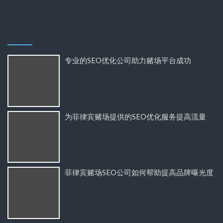
专业的SEO优化公司助力赌场平台成功
为菲律宾赌场提供的SEO优化服务提高流量
菲律宾赌场SEO公司如何帮助提高品牌曝光度