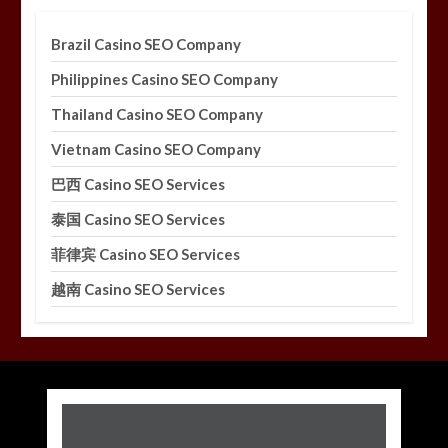
Brazil Casino SEO Company
Philippines Casino SEO Company
Thailand Casino SEO Company
Vietnam Casino SEO Company
巴西 Casino SEO Services
泰国 Casino SEO Services
菲律宾 Casino SEO Services
越南 Casino SEO Services