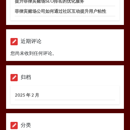
提升菲律宾赌场SEO排名的优化服务
菲律宾赌场公司如何通过社区互动提升用户粘性
近期评论
您尚未收到任何评论。
归档
2025 年 2 月
分类