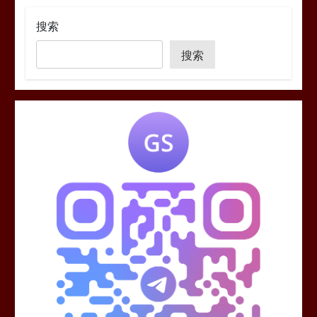
搜索
搜索