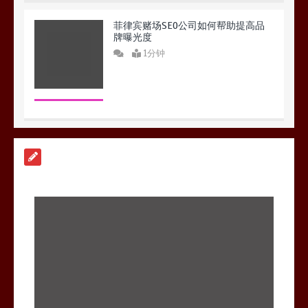
菲律宾赌场SEO公司如何帮助提高品
牌曝光度
1分钟
提升菲律宾赌场SEO排名的优化服务
1分钟
专业的SEO优化公司助力赌场平台成
功
1分钟