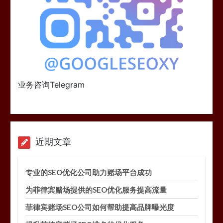
业务咨询Telegram
近期文章
专业的SEO优化公司助力赌场平台成功
为菲律宾赌场提供的SEO优化服务提高流量
菲律宾赌场SEO公司如何帮助提高品牌曝光度