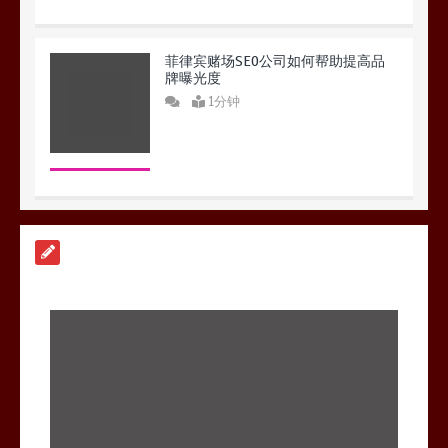
菲律宾赌场SEO公司如何帮助提高品
牌曝光度
1分钟
提升菲律宾赌场SEO排名的优化服务
1分钟
专业的SEO优化公司助力赌场平台成
功
1分钟