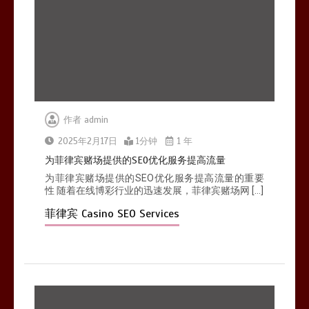
作者
admin
2025年2月17日
1分钟
1 年
为菲律宾赌场提供的SEO优化服务提高流量
为菲律宾赌场提供的SEO优化服务提高流量的重要
性 随着在线博彩行业的迅速发展，菲律宾赌场网 […]
菲律宾 Casino SEO Services