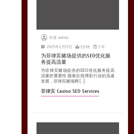
作者
admin
2025年2月17日
1分钟
1 年
为菲律宾赌场提供的SEO优化服
务提高流量
为菲律宾赌场提供的SEO优化服务提高
流量的重要性 随着在线博彩行业的迅速
发展，菲律宾赌场网 […]
菲律宾 Casino SEO Services