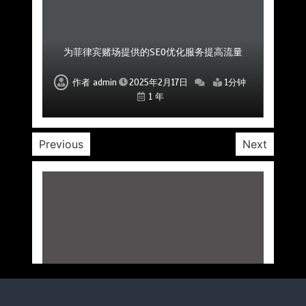
菲律宾赌场公司如何通过社区互动提升用户粘性
菲律宾赌场SEO公司如何帮助提高品牌曝光度
为菲律宾赌场提供的SEO优化服务提高流量
如何利用SEO提升菲律宾赌场的市场影响力
专业的SEO优化公司助力赌场平台成功
提升菲律宾赌场SEO排名的优化服务
专业SEO公司助力赌场品牌建设
作者
作者
作者
作者
作者
作者
作者
admin
admin
admin
admin
admin
admin
admin
2025年2月17日
2025年2月17日
2025年2月17日
2025年2月17日
2025年2月17日
2025年2月17日
2025年2月17日
1分钟
1分钟
1分钟
1分钟
1分钟
1分钟
1分钟
1 年
1 年
1 年
1 年
1 年
1 年
1 年
Previous
Next