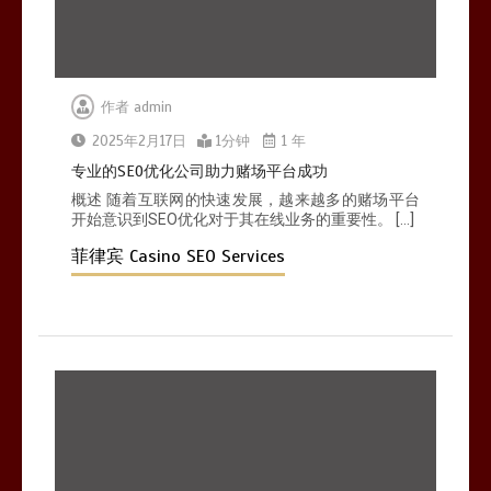
作者
admin
为菲律宾赌场提供的SEO优化服务提
高流量
2025年2月17日
1分钟
1 年
1分钟
专业的SEO优化公司助力赌场平台成功
概述 随着互联网的快速发展，越来越多的赌场平台
开始意识到SEO优化对于其在线业务的重要性。 […]
菲律宾 Casino SEO Services
菲律宾赌场SEO公司如何帮助提高品
牌曝光度
1分钟