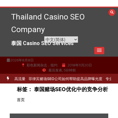
跳
至
Thailand Casino SEO
内
容
Company
泰国 Casino SEO Services
2026年8月8日
彩色新闻杂志，纽约
2018年11月20日
最后发表, 5分钟前
务提高流量
菲律宾赌场SEO公司如何帮助提高品牌曝光度
专业的SEO
标签：
泰国赌场SEO优化中的竞争分析
首页