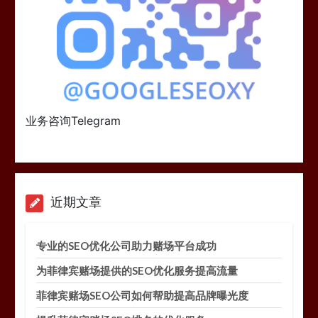
业务咨询Telegram
近期文章
专业的SEO优化公司助力赌场平台成功
为菲律宾赌场提供的SEO优化服务提高流量
菲律宾赌场SEO公司如何帮助提高品牌曝光度