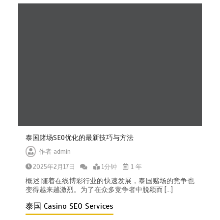
为菲律宾赌场提供的SEO优化服务提
高流量
1分钟
菲律宾赌场SEO公司如何帮助提高品
泰国赌场SEO优化的最新技巧与方法
牌曝光度
作者
admin
1分钟
2025年2月17日
1分钟
1 年
概述 随着在线博彩行业的快速发展，泰国赌场的竞争也
变得越来越激烈。为了在众多竞争者中脱颖而 […]
泰国 Casino SEO Services
提升菲律宾赌场SEO排名的优化服务