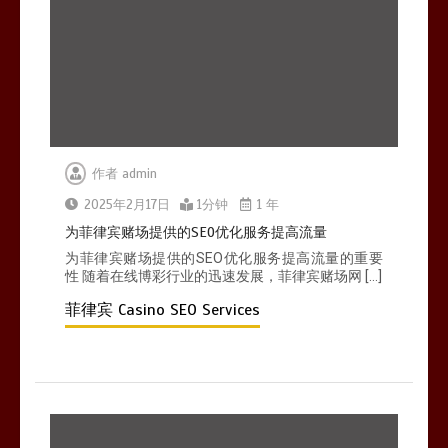
作者
admin
2025年2月17日
1分钟
1 年
为菲律宾赌场提供的SEO优化服务提高流量
为菲律宾赌场提供的SEO优化服务提高流量的重要
性 随着在线博彩行业的迅速发展，菲律宾赌场网 […]
菲律宾 Casino SEO Services