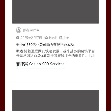
作者
admin
为菲律宾赌场提供的SEO优化服务提
高流量
2025年2月17日
1分钟
1 年
1分钟
专业的SEO优化公司助力赌场平台成功
概述 随着互联网的快速发展，越来越多的赌场平台
开始意识到SEO优化对于其在线业务的重要性。 […]
菲律宾 Casino SEO Services
菲律宾赌场SEO公司如何帮助提高品
牌曝光度
1分钟