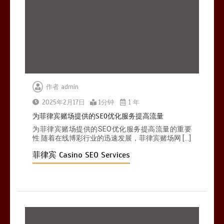
作者
admin
2025年2月17日
1分钟
1 年
为菲律宾赌场提供的SEO优化服务提高流量
为菲律宾赌场提供的SEO优化服务提高流量的重要
性 随着在线博彩行业的迅速发展，菲律宾赌场网 […]
菲律宾 Casino SEO Services