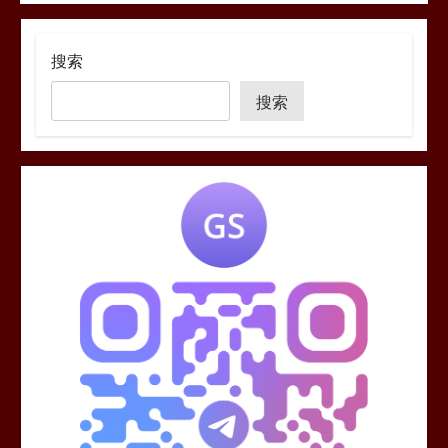
搜索
搜索