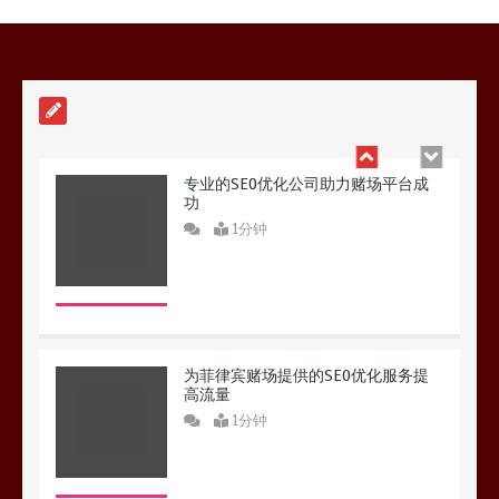
1分钟
专业的SEO优化公司助力赌场平台成
功
1分钟
为菲律宾赌场提供的SEO优化服务提
高流量
1分钟