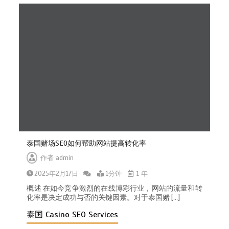
为菲律宾赌场提供的SEO优化服务提
高流量
1分钟
菲律宾赌场SEO公司如何帮助提高品
泰国赌场SEO如何帮助网站提高转化率
牌曝光度
作者
admin
1分钟
2025年2月17日
1分钟
1 年
概述 在如今竞争激烈的在线博彩行业，网站的流量和转
化率是决定成功与否的关键因素。对于泰国赌 […]
泰国 Casino SEO Services
提升菲律宾赌场SEO排名的优化服务