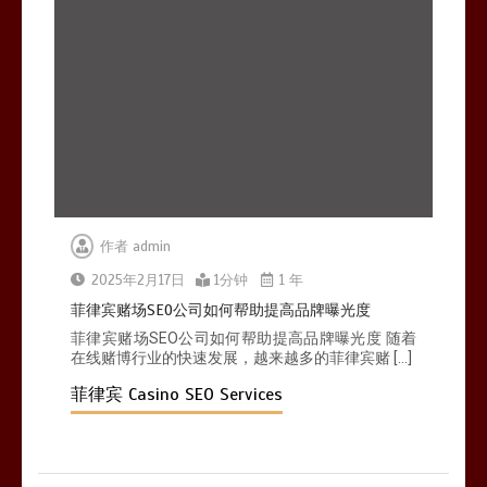
作者
admin
2025年2月17日
1分钟
1 年
菲律宾赌场SEO公司如何帮助提高品牌曝光度
菲律宾赌场SEO公司如何帮助提高品牌曝光度 随着
在线赌博行业的快速发展，越来越多的菲律宾赌 […]
菲律宾 Casino SEO Services