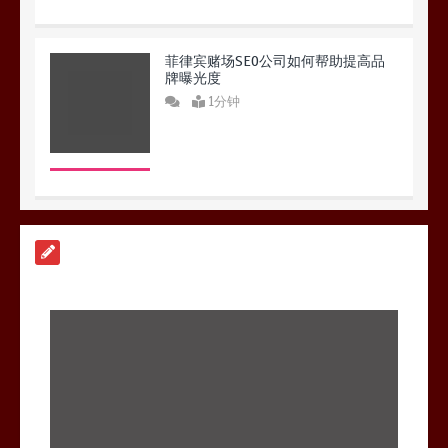
菲律宾赌场SEO公司如何帮助提高品
牌曝光度
1分钟
提升菲律宾赌场SEO排名的优化服务
1分钟
专业的SEO优化公司助力赌场平台成
功
1分钟