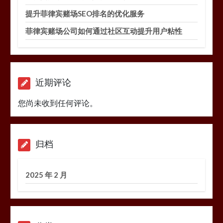
提升菲律宾赌场SEO排名的优化服务
菲律宾赌场公司如何通过社区互动提升用户粘性
近期评论
您尚未收到任何评论。
归档
2025 年 2 月