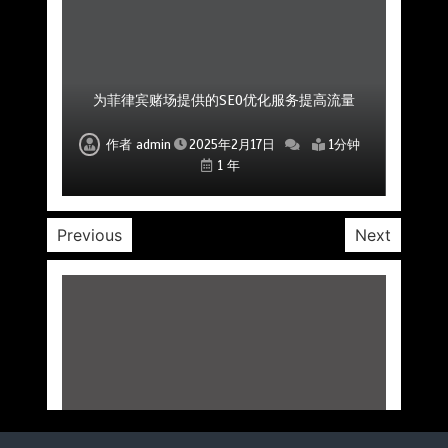
菲律宾赌场公司如何通过社区互动提升用户粘性
菲律宾赌场SEO公司如何帮助提高品牌曝光度
为菲律宾赌场提供的SEO优化服务提高流量
如何利用SEO提升菲律宾赌场的市场影响力
专业的SEO优化公司助力赌场平台成功
提升菲律宾赌场SEO排名的优化服务
专业SEO公司助力赌场品牌建设
作者
作者
作者
作者
作者
作者
作者
admin
admin
admin
admin
admin
admin
admin
2025年2月17日
2025年2月17日
2025年2月17日
2025年2月17日
2025年2月17日
2025年2月17日
2025年2月17日
1分钟
1分钟
1分钟
1分钟
1分钟
1分钟
1分钟
1 年
1 年
1 年
1 年
1 年
1 年
1 年
Previous
Next