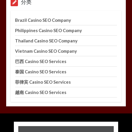
分类
Brazil Casino SEO Company
Philippines Casino SEO Company
Thailand Casino SEO Company
Vietnam Casino SEO Company
巴西 Casino SEO Services
泰国 Casino SEO Services
菲律宾 Casino SEO Services
越南 Casino SEO Services