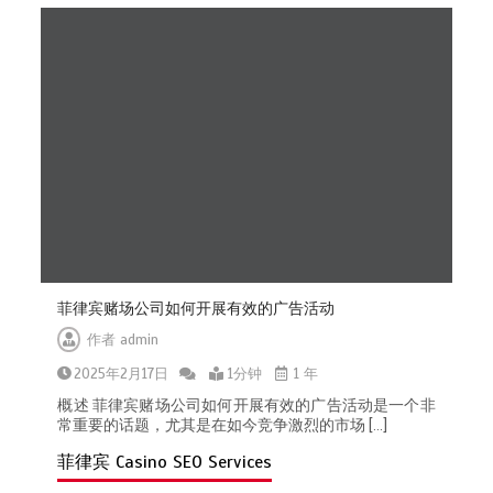
为菲律宾赌场提供的SEO优化服务提
高流量
1分钟
菲律宾赌场SEO公司如何帮助提高品
菲律宾赌场公司如何开展有效的广告活动
牌曝光度
作者
admin
1分钟
2025年2月17日
1分钟
1 年
概述 菲律宾赌场公司如何开展有效的广告活动是一个非
常重要的话题，尤其是在如今竞争激烈的市场 […]
菲律宾 Casino SEO Services
提升菲律宾赌场SEO排名的优化服务