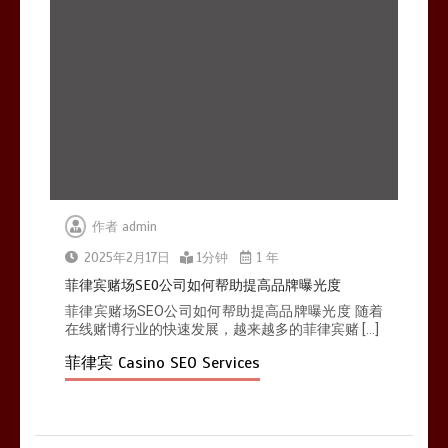
作者
admin
2025年2月17日
1分钟
1 年
菲律宾赌场SEO公司如何帮助提高品牌曝光度
菲律宾赌场SEO公司如何帮助提高品牌曝光度 随着
在线赌博行业的快速发展，越来越多的菲律宾赌 […]
菲律宾 Casino SEO Services