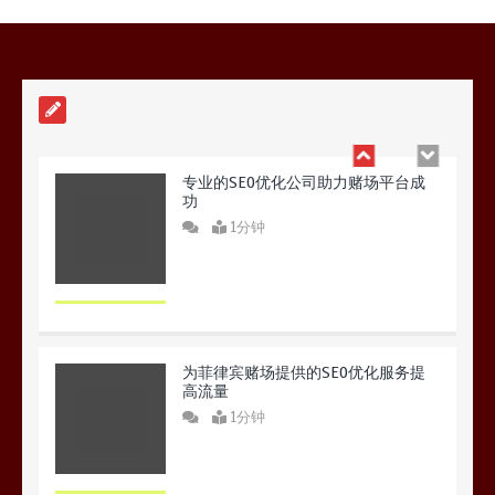
1分钟
专业的SEO优化公司助力赌场平台成
功
1分钟
为菲律宾赌场提供的SEO优化服务提
高流量
1分钟