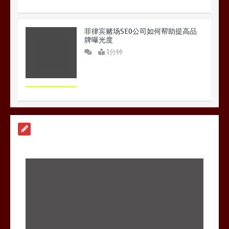
菲律宾赌场SEO公司如何帮助提高品
牌曝光度
1分钟
提升菲律宾赌场SEO排名的优化服务
1分钟
专业的SEO优化公司助力赌场平台成
功
1分钟