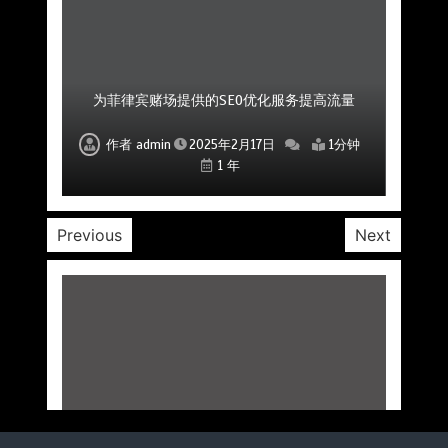
菲律宾赌场公司如何通过社区互动提升用户粘性
菲律宾赌场SEO公司如何帮助提高品牌曝光度
为菲律宾赌场提供的SEO优化服务提高流量
如何利用SEO提升菲律宾赌场的市场影响力
专业的SEO优化公司助力赌场平台成功
提升菲律宾赌场SEO排名的优化服务
专业SEO公司助力赌场品牌建设
作者
作者
作者
作者
作者
作者
作者
admin
admin
admin
admin
admin
admin
admin
2025年2月17日
2025年2月17日
2025年2月17日
2025年2月17日
2025年2月17日
2025年2月17日
2025年2月17日
1分钟
1分钟
1分钟
1分钟
1分钟
1分钟
1分钟
1 年
1 年
1 年
1 年
1 年
1 年
1 年
Previous
Next