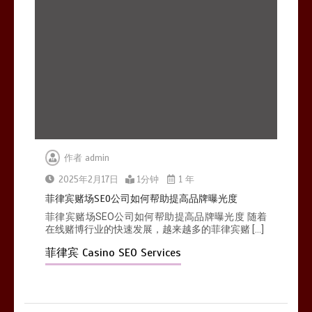
作者
admin
2025年2月17日
1分钟
1 年
菲律宾赌场SEO公司如何帮助提高品牌曝光度
菲律宾赌场SEO公司如何帮助提高品牌曝光度 随着
在线赌博行业的快速发展，越来越多的菲律宾赌 […]
菲律宾 Casino SEO Services