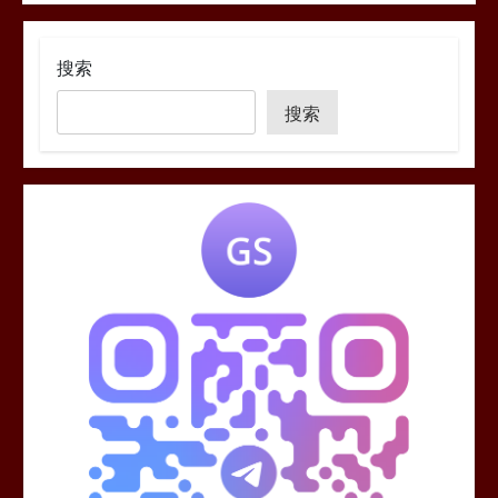
搜索
搜索