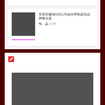
菲律宾赌场SEO公司如何帮助提高品
牌曝光度
1分钟
提升菲律宾赌场SEO排名的优化服务
1分钟
专业的SEO优化公司助力赌场平台成
功
1分钟