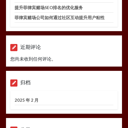
提升菲律宾赌场SEO排名的优化服务
菲律宾赌场公司如何通过社区互动提升用户粘性
近期评论
您尚未收到任何评论。
归档
2025 年 2 月