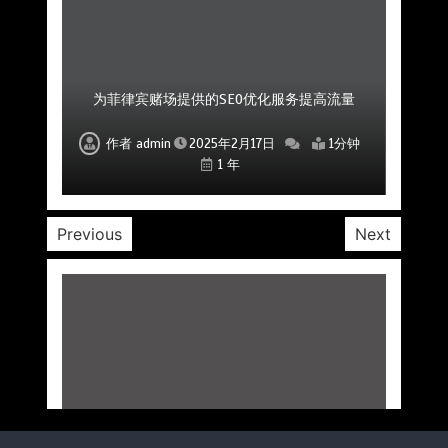
菲律宾赌场公司如何通过社区互动提升用户粘性
菲律宾赌场SEO公司如何帮助提高品牌曝光度
为菲律宾赌场提供的SEO优化服务提高流量
如何利用SEO提升菲律宾赌场的市场影响力
专业的SEO优化公司助力赌场平台成功
提升菲律宾赌场SEO排名的优化服务
专业SEO公司助力赌场品牌建设
作者
作者
作者
作者
作者
作者
作者
admin
admin
admin
admin
admin
admin
admin
2025年2月17日
2025年2月17日
2025年2月17日
2025年2月17日
2025年2月17日
2025年2月17日
2025年2月17日
1分钟
1分钟
1分钟
1分钟
1分钟
1分钟
1分钟
1 年
1 年
1 年
1 年
1 年
1 年
1 年
Previous
Next