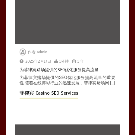
作者
admin
2025年2月17日
1分钟
1 年
为菲律宾赌场提供的SEO优化服务提高流量
为菲律宾赌场提供的SEO优化服务提高流量的重要
性 随着在线博彩行业的迅速发展，菲律宾赌场网 […]
菲律宾 Casino SEO Services