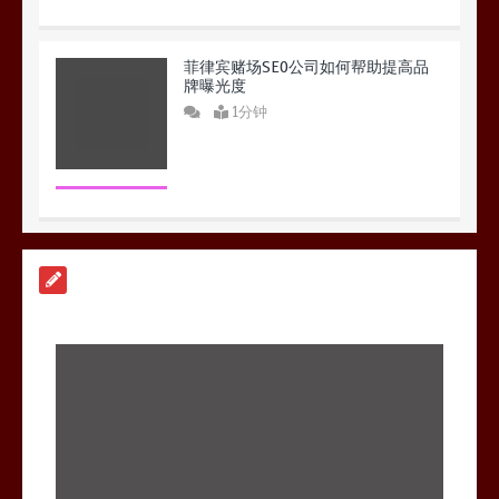
菲律宾赌场SEO公司如何帮助提高品
牌曝光度
1分钟
提升菲律宾赌场SEO排名的优化服务
1分钟
专业的SEO优化公司助力赌场平台成
功
1分钟