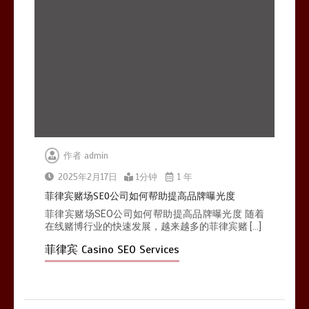
作者
admin
2025年2月17日
1分钟
1 年
菲律宾赌场SEO公司如何帮助提高品牌曝光度
菲律宾赌场SEO公司如何帮助提高品牌曝光度 随着
在线赌博行业的快速发展，越来越多的菲律宾赌 […]
菲律宾 Casino SEO Services