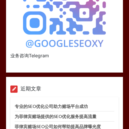
业务咨询Telegram
近期文章
专业的SEO优化公司助力赌场平台成功
为菲律宾赌场提供的SEO优化服务提高流量
菲律宾赌场SEO公司如何帮助提高品牌曝光度