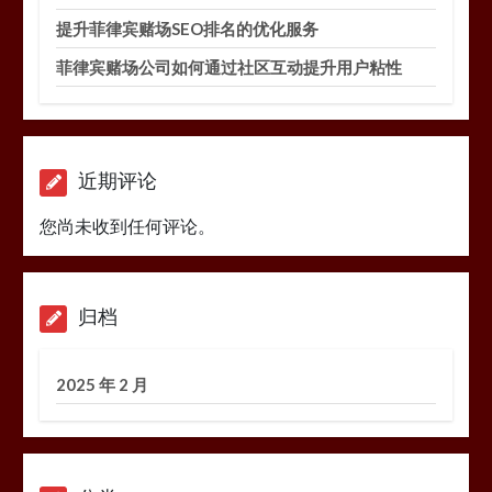
提升菲律宾赌场SEO排名的优化服务
菲律宾赌场公司如何通过社区互动提升用户粘性
近期评论
您尚未收到任何评论。
归档
2025 年 2 月