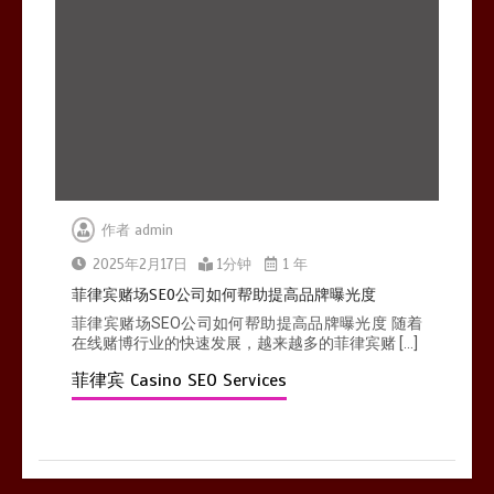
作者
admin
2025年2月17日
1分钟
1 年
菲律宾赌场SEO公司如何帮助提高品牌曝光度
菲律宾赌场SEO公司如何帮助提高品牌曝光度 随着
在线赌博行业的快速发展，越来越多的菲律宾赌 […]
菲律宾 Casino SEO Services