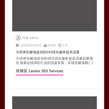
作者
admin
2025年2月17日
1分钟
1 年
为菲律宾赌场提供的SEO优化服务提高流量
为菲律宾赌场提供的SEO优化服务提高流量的重要
性 随着在线博彩行业的迅速发展，菲律宾赌场网 […]
菲律宾 Casino SEO Services