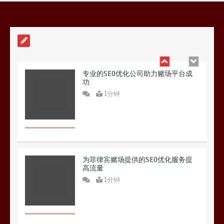
专业的SEO优化公司助力赌场平台成
功
1分钟
为菲律宾赌场提供的SEO优化服务提
高流量
1分钟