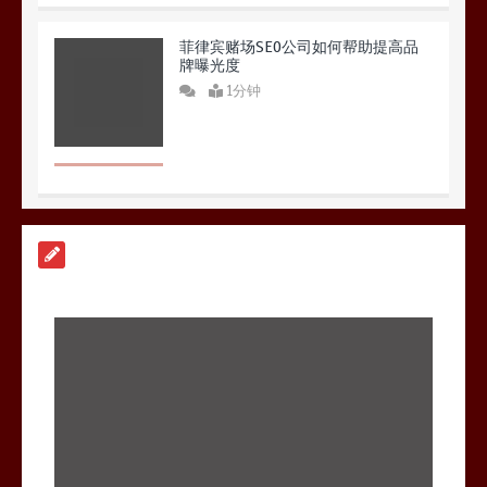
菲律宾赌场SEO公司如何帮助提高品
牌曝光度
1分钟
提升菲律宾赌场SEO排名的优化服务
1分钟
专业的SEO优化公司助力赌场平台成
功
1分钟