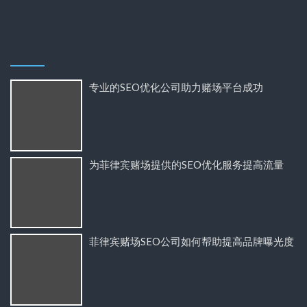
专业的SEO优化公司助力赌场平台成功
为菲律宾赌场提供的SEO优化服务提高流量
菲律宾赌场SEO公司如何帮助提高品牌曝光度