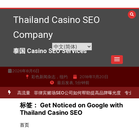
跳
至
Thailand Casino SEO
内
容
Company
泰国 Casino SEO Services
2026年8月6日
彩色新闻杂志，纽约
2018年11月20日
最后发表, 5分钟前
服务提高流量
菲律宾赌场SEO公司如何帮助提高品牌曝光度
专业的SE
标签：
Get Noticed on Google with
Thailand Casino SEO
首页