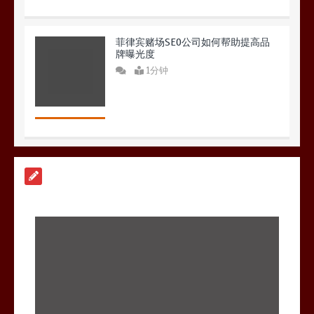
菲律宾赌场SEO公司如何帮助提高品
牌曝光度
1分钟
提升菲律宾赌场SEO排名的优化服务
1分钟
专业的SEO优化公司助力赌场平台成
功
1分钟