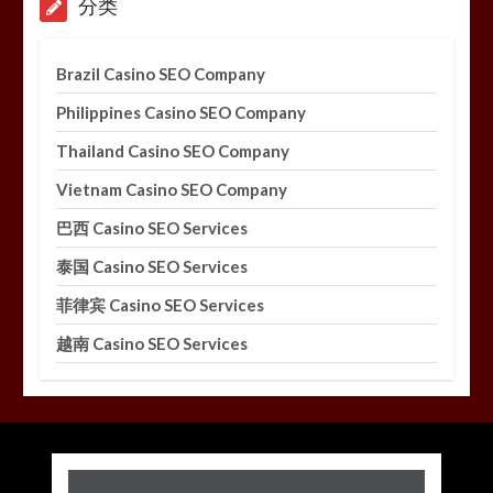
分类
Brazil Casino SEO Company
Philippines Casino SEO Company
Thailand Casino SEO Company
Vietnam Casino SEO Company
巴西 Casino SEO Services
泰国 Casino SEO Services
菲律宾 Casino SEO Services
越南 Casino SEO Services