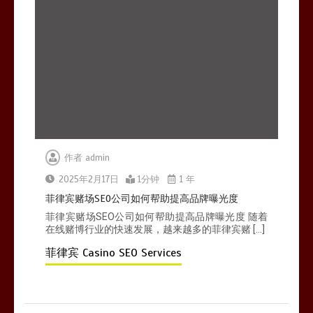
作者
admin
2025年2月17日
1分钟
1 年
菲律宾赌场SEO公司如何帮助提高品牌曝光度
菲律宾赌场SEO公司如何帮助提高品牌曝光度 随着
在线赌博行业的快速发展，越来越多的菲律宾赌 […]
菲律宾 Casino SEO Services