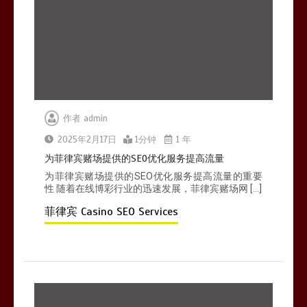
作者
admin
2025年2月17日
1分钟
1 年
为菲律宾赌场提供的SEO优化服务提高流量
为菲律宾赌场提供的SEO优化服务提高流量的重要
性 随着在线博彩行业的迅速发展，菲律宾赌场网 […]
菲律宾 Casino SEO Services