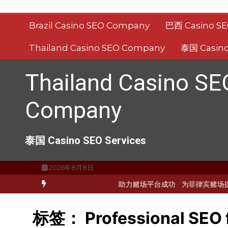
跳
至
Brazil Casino SEO Company
巴西 Casino SE
内
容
Thailand Casino SEO Company
泰国 Casino
Thailand Casino SE
Company
泰国 Casino SEO Services
2026年8月8日
牌曝光度
专业的SEO优化公司助力赌场平台成功
为菲律宾赌场提供的S
标签：
Professional SEO 