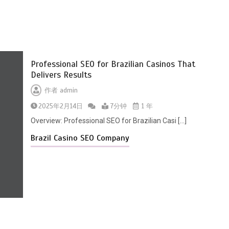
Professional SEO for Brazilian Casinos That
Delivers Results
作者
admin
2025年2月14日
7分钟
1 年
Overview: Professional SEO for Brazilian Casi […]
Brazil Casino SEO Company