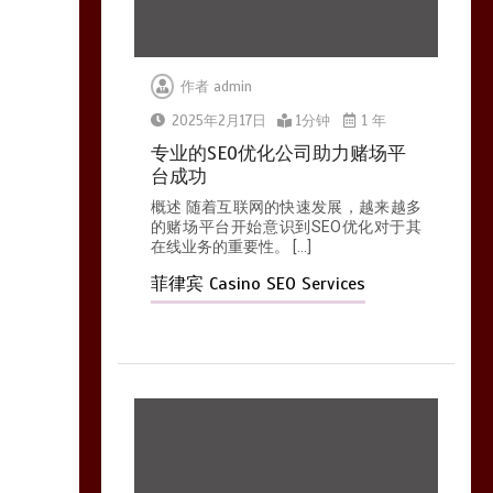
1分钟
作者
admin
2025年2月17日
1分钟
1 年
菲律宾赌场SEO公司
如何帮助提高品牌曝
专业的SEO优化公司助力赌场平
光度
台成功
1分钟
概述 随着互联网的快速发展，越来越多
的赌场平台开始意识到SEO优化对于其
在线业务的重要性。 […]
菲律宾 Casino SEO Services