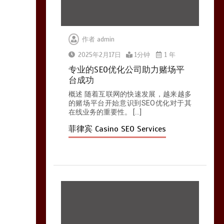
1分钟
作者
admin
2025年2月17日
1分钟
1 年
菲律宾赌场SEO公司
如何帮助提高品牌曝
专业的SEO优化公司助力赌场平
光度
台成功
1分钟
概述 随着互联网的快速发展，越来越多
的赌场平台开始意识到SEO优化对于其
在线业务的重要性。 […]
菲律宾 Casino SEO Services