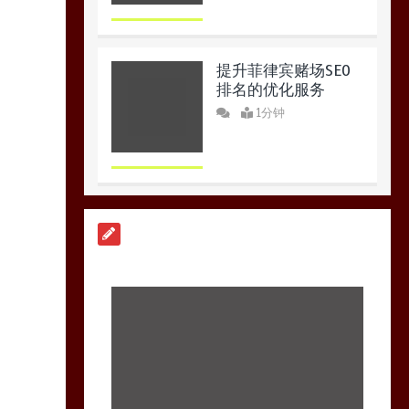
提升菲律宾赌场SEO
排名的优化服务
1分钟
专业的SEO优化公司
助力赌场平台成功
1分钟
为菲律宾赌场提供的
SEO优化服务提高流
量