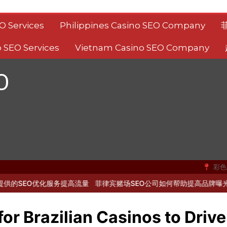
O Services
Philippines Casino SEO Company
菲
 SEO Services
Vietnam Casino SEO Company
O
彩色
EO优化服务提高流量
菲律宾赌场SEO公司如何帮助提高品牌曝光度
专
or Brazilian Casinos to Drive