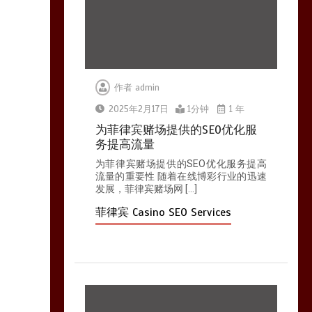
作者
admin
2025年2月17日
1分钟
1 年
为菲律宾赌场提供的SEO优化服
务提高流量
为菲律宾赌场提供的SEO优化服务提高
流量的重要性 随着在线博彩行业的迅速
发展，菲律宾赌场网 […]
菲律宾 Casino SEO Services