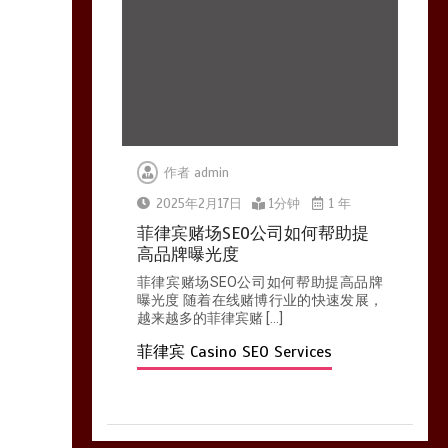
作者
admin
2025年2月17日
1分钟
1 年
菲律宾赌场SEO公司如何帮助提
高品牌曝光度
菲律宾赌场SEO公司如何帮助提高品牌
曝光度 随着在线赌博行业的快速发展，
越来越多的菲律宾赌 […]
菲律宾 Casino SEO Services