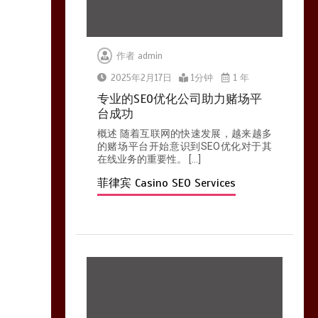
1分钟
作者
admin
2025年2月17日
1分钟
1 年
菲律宾赌场SEO公司
如何帮助提高品牌曝
专业的SEO优化公司助力赌场平
光度
台成功
1分钟
概述 随着互联网的快速发展，越来越多
的赌场平台开始意识到SEO优化对于其
在线业务的重要性。 […]
菲律宾 Casino SEO Services