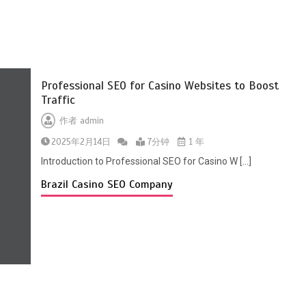
Professional SEO for Casino Websites to Boost
Traffic
作者
admin
2025年2月14日
7分钟
1 年
Introduction to Professional SEO for Casino W […]
Brazil Casino SEO Company