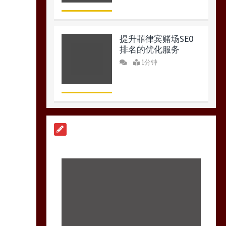
提升菲律宾赌场SEO
排名的优化服务
1分钟
专业的SEO优化公司
助力赌场平台成功
1分钟
为菲律宾赌场提供的
SEO优化服务提高流
量