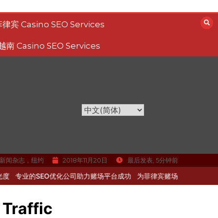
为菲律宾赌场提供的
SEO优化服务提高流
量
律宾 Casino SEO Services
1分钟
越南 Casino SEO Services
菲律宾赌场SEO公司
如何帮助提高品牌曝
光度
1分钟
提升菲律宾赌场SEO
新闻杂志，纽约
2018年11月20日
最后发表, 5分钟前
排名的优化服务
业的SEO优化公司助力赌场平台成功
为菲律宾赌场提供的SEO优化服务
1分钟
Traffic