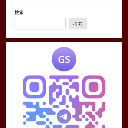
搜索
搜索