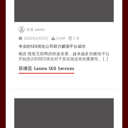
作者
admin
为菲律宾赌场提供的SEO优化服务提
高流量
2025年2月17日
1分钟
1 年
1分钟
专业的SEO优化公司助力赌场平台成功
概述 随着互联网的快速发展，越来越多的赌场平台
开始意识到SEO优化对于其在线业务的重要性。 […]
菲律宾 Casino SEO Services
菲律宾赌场SEO公司如何帮助提高品
牌曝光度
1分钟