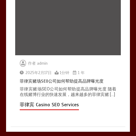
作者
admin
2025年2月17日
1分钟
1 年
菲律宾赌场SEO公司如何帮助提高品牌曝光度
菲律宾赌场SEO公司如何帮助提高品牌曝光度 随着
在线赌博行业的快速发展，越来越多的菲律宾赌 […]
菲律宾 Casino SEO Services