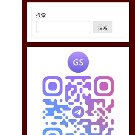
搜索
搜索