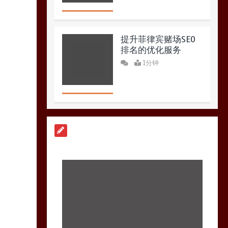
提升菲律宾赌场SEO
排名的优化服务
1分钟
专业的SEO优化公司
助力赌场平台成功
1分钟
为菲律宾赌场提供的
SEO优化服务提高流
量