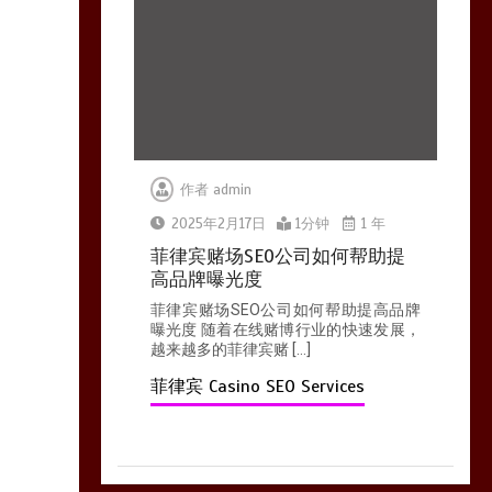
作者
admin
2025年2月17日
1分钟
1 年
菲律宾赌场SEO公司如何帮助提
高品牌曝光度
菲律宾赌场SEO公司如何帮助提高品牌
曝光度 随着在线赌博行业的快速发展，
越来越多的菲律宾赌 […]
菲律宾 Casino SEO Services