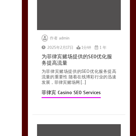
作者
admin
2025年2月17日
1分钟
1 年
为菲律宾赌场提供的SEO优化服
务提高流量
为菲律宾赌场提供的SEO优化服务提高
流量的重要性 随着在线博彩行业的迅速
发展，菲律宾赌场网 […]
菲律宾 Casino SEO Services