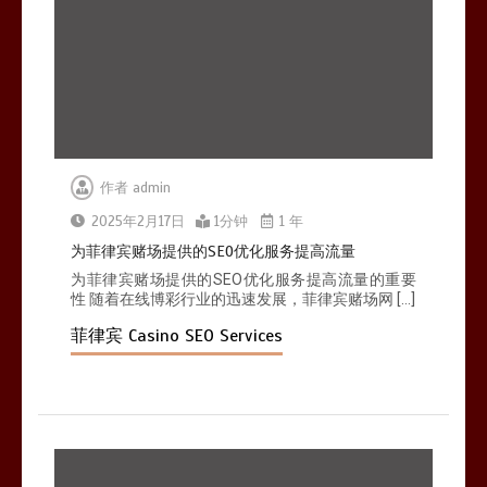
作者
admin
2025年2月17日
1分钟
1 年
为菲律宾赌场提供的SEO优化服务提高流量
为菲律宾赌场提供的SEO优化服务提高流量的重要
性 随着在线博彩行业的迅速发展，菲律宾赌场网 […]
菲律宾 Casino SEO Services