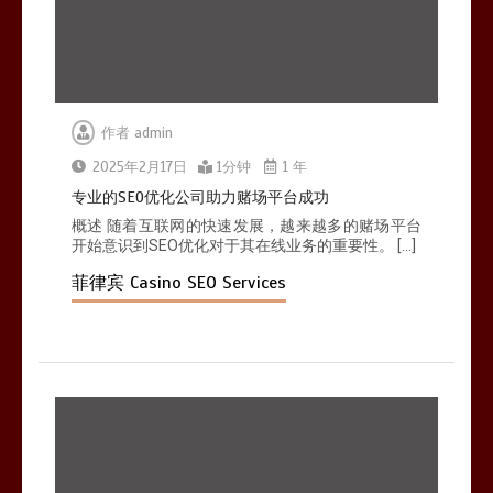
作者
admin
2025年2月17日
1分钟
1 年
专业的SEO优化公司助力赌场平台成功
概述 随着互联网的快速发展，越来越多的赌场平台
开始意识到SEO优化对于其在线业务的重要性。 […]
菲律宾 Casino SEO Services