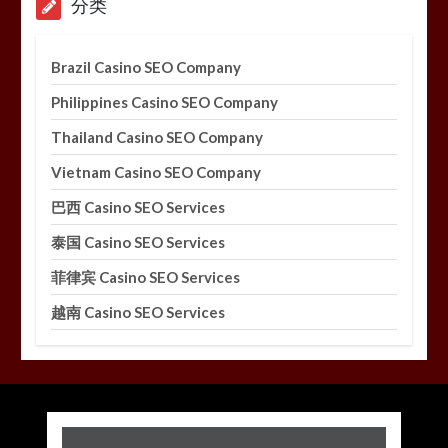
分类
Brazil Casino SEO Company
Philippines Casino SEO Company
Thailand Casino SEO Company
Vietnam Casino SEO Company
巴西 Casino SEO Services
泰国 Casino SEO Services
菲律宾 Casino SEO Services
越南 Casino SEO Services