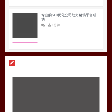
专业的SEO优化公司助力赌场平台成
功
1分钟
为菲律宾赌场提供的SEO优化服务提
高流量
1分钟
菲律宾赌场SEO公司如何帮助提高品
牌曝光度
1分钟