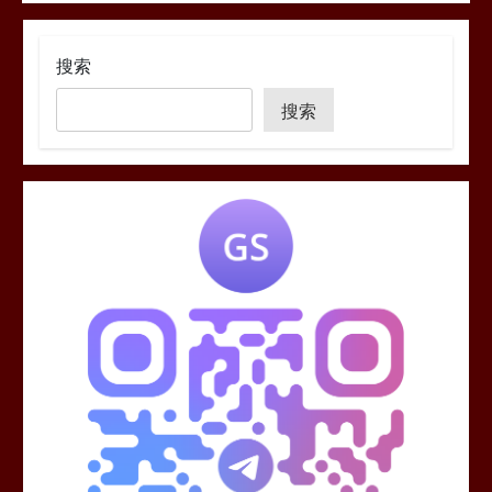
搜索
搜索