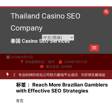
跳
至
Thailand Casino SEO
内
容
Company
泰国 Casino SEO Services
为菲律宾赌场提供的SEO优化服务提
高流量
2026年8月10日
1分钟
彩色新闻杂志，纽约
2018年11月20日
最后发表, 5分钟前
曝光度
专业的SEO优化公司助力赌场平台成功
为菲律宾赌场提供的SE
标签：
Reach More Brazilian Gamblers
with Effective SEO Strategies
菲律宾赌场SEO公司如何帮助提高品
牌曝光度
首页
1分钟