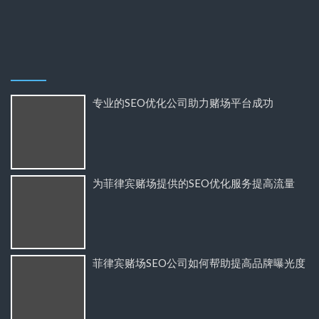
专业的SEO优化公司助力赌场平台成功
为菲律宾赌场提供的SEO优化服务提高流量
菲律宾赌场SEO公司如何帮助提高品牌曝光度