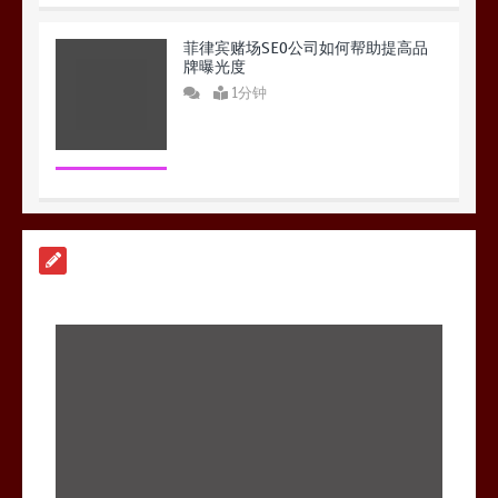
菲律宾赌场SEO公司如何帮助提高品
牌曝光度
1分钟
提升菲律宾赌场SEO排名的优化服务
1分钟
专业的SEO优化公司助力赌场平台成
功
1分钟