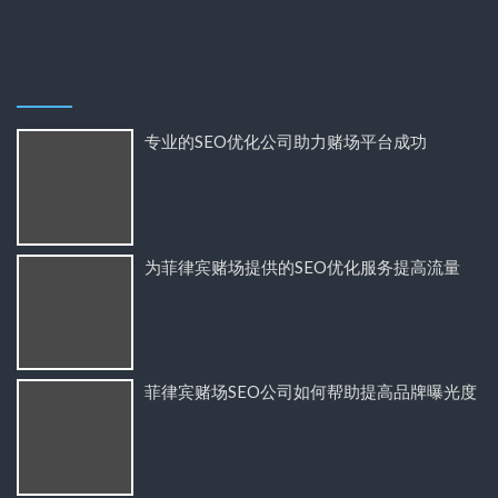
专业的SEO优化公司助力赌场平台成功
为菲律宾赌场提供的SEO优化服务提高流量
菲律宾赌场SEO公司如何帮助提高品牌曝光度