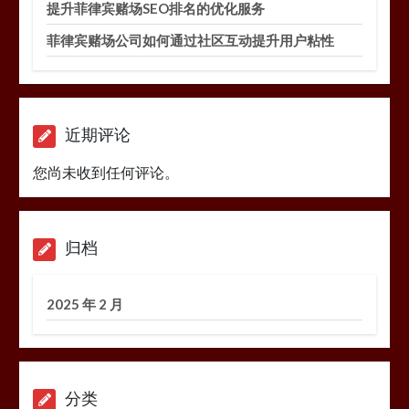
提升菲律宾赌场SEO排名的优化服务
菲律宾赌场公司如何通过社区互动提升用户粘性
近期评论
您尚未收到任何评论。
归档
2025 年 2 月
分类