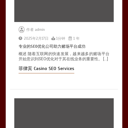
作者
admin
为菲律宾赌场提供的SEO优化服务提
高流量
2025年2月17日
1分钟
1 年
1分钟
专业的SEO优化公司助力赌场平台成功
概述 随着互联网的快速发展，越来越多的赌场平台
开始意识到SEO优化对于其在线业务的重要性。 […]
菲律宾 Casino SEO Services
菲律宾赌场SEO公司如何帮助提高品
牌曝光度
1分钟