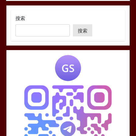
搜索
搜索