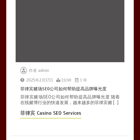
作者
admin
2025年2月17日
1分钟
1 年
菲律宾赌场SEO公司如何帮助提高品牌曝光度
菲律宾赌场SEO公司如何帮助提高品牌曝光度 随着
在线赌博行业的快速发展，越来越多的菲律宾赌 […]
菲律宾 Casino SEO Services