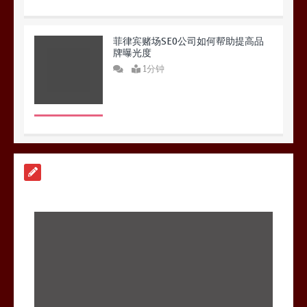
菲律宾赌场SEO公司如何帮助提高品
牌曝光度
1分钟
提升菲律宾赌场SEO排名的优化服务
1分钟
专业的SEO优化公司助力赌场平台成
功
1分钟