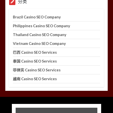
分类
Brazil Casino SEO Company
Philippines Casino SEO Company
Thailand Casino SEO Company
Vietnam Casino SEO Company
巴西 Casino SEO Services
泰国 Casino SEO Services
菲律宾 Casino SEO Services
越南 Casino SEO Services