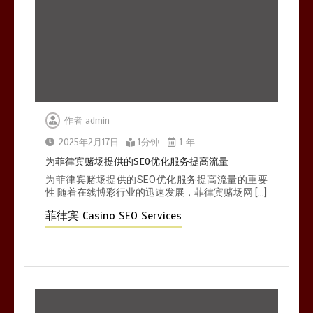
作者
admin
2025年2月17日
1分钟
1 年
为菲律宾赌场提供的SEO优化服务提高流量
为菲律宾赌场提供的SEO优化服务提高流量的重要
性 随着在线博彩行业的迅速发展，菲律宾赌场网 […]
菲律宾 Casino SEO Services