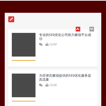
专业的SEO优化公司助力赌场平台成
功
1分钟
为菲律宾赌场提供的SEO优化服务提
高流量
1分钟