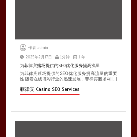
作者
admin
2025年2月17日
1分钟
1 年
为菲律宾赌场提供的SEO优化服务提高流量
为菲律宾赌场提供的SEO优化服务提高流量的重要
性 随着在线博彩行业的迅速发展，菲律宾赌场网 […]
菲律宾 Casino SEO Services