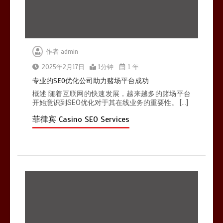
作者
admin
为菲律宾赌场提供的SEO优化服务提
高流量
2025年2月17日
1分钟
1 年
1分钟
专业的SEO优化公司助力赌场平台成功
概述 随着互联网的快速发展，越来越多的赌场平台
开始意识到SEO优化对于其在线业务的重要性。 […]
菲律宾 Casino SEO Services
菲律宾赌场SEO公司如何帮助提高品
牌曝光度
1分钟