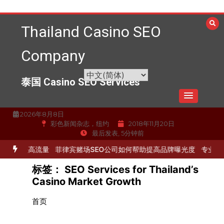
跳
至
Thailand Casino SEO
内
容
Company
泰国 Casino SEO Services
2026年8月8日
彩色新闻杂志，纽约
2018年11月20日
最后发表, 5分钟前
务提高流量
菲律宾赌场SEO公司如何帮助提高品牌曝光度
专业的SE
标签：
SEO Services for Thailand’s
Casino Market Growth
首页