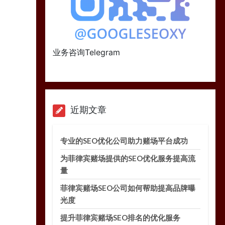
业务咨询Telegram
近期文章
专业的SEO优化公司助力赌场平台成功
为菲律宾赌场提供的SEO优化服务提高流
量
菲律宾赌场SEO公司如何帮助提高品牌曝
光度
提升菲律宾赌场SEO排名的优化服务