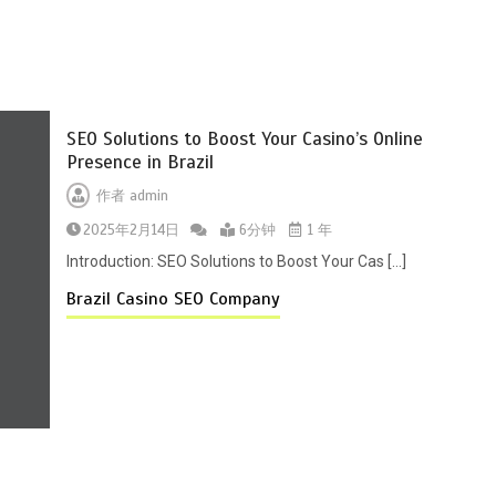
SEO Solutions to Boost Your Casino’s Online
Presence in Brazil
作者
admin
2025年2月14日
6分钟
1 年
Introduction: SEO Solutions to Boost Your Cas […]
Brazil Casino SEO Company