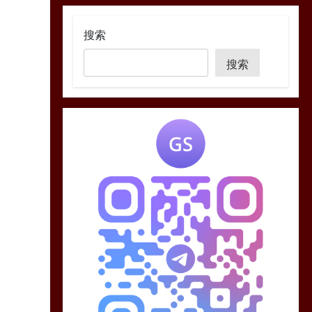
搜索
搜索