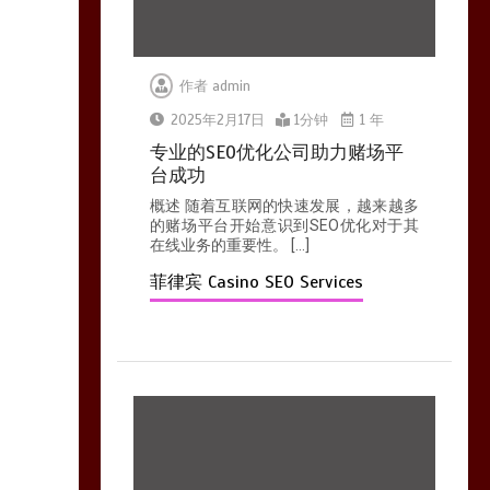
1分钟
作者
admin
2025年2月17日
1分钟
1 年
菲律宾赌场SEO公司
如何帮助提高品牌曝
专业的SEO优化公司助力赌场平
光度
台成功
1分钟
概述 随着互联网的快速发展，越来越多
的赌场平台开始意识到SEO优化对于其
在线业务的重要性。 […]
菲律宾 Casino SEO Services