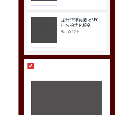
提升菲律宾赌场SEO
排名的优化服务
1分钟
专业的SEO优化公司
助力赌场平台成功
1分钟
为菲律宾赌场提供的
SEO优化服务提高流
量