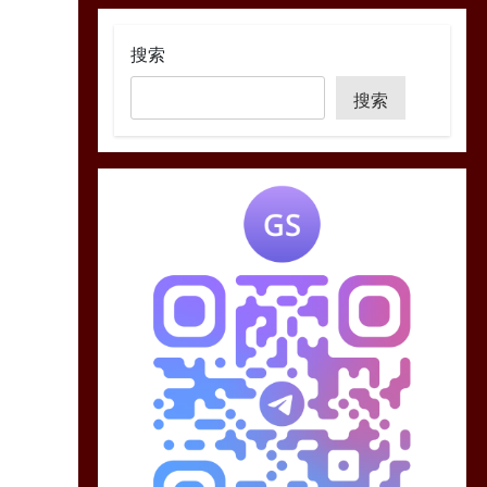
搜索
搜索