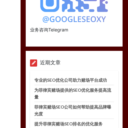
业务咨询Telegram
近期文章
专业的SEO优化公司助力赌场平台成功
为菲律宾赌场提供的SEO优化服务提高流
量
菲律宾赌场SEO公司如何帮助提高品牌曝
光度
提升菲律宾赌场SEO排名的优化服务