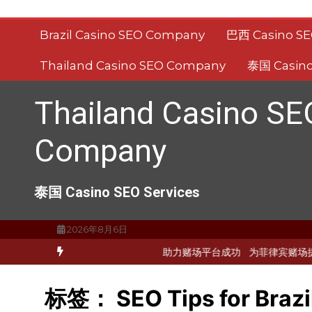
跳
至
Brazil Casino SEO Company
巴西 Casino SE
内
容
Thailand Casino SEO Company
泰国 Casino
Thailand Casino SE
Company
泰国 Casino SEO Services
2026年8月6日
牌曝光度
专业的SEO优化公司助力赌场平台成功
为菲律宾赌场提供的S
标签：
SEO Tips for Braz