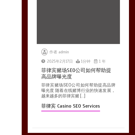
作者
admin
2025年2月17日
1分钟
1 年
菲律宾赌场SEO公司如何帮助提
高品牌曝光度
菲律宾赌场SEO公司如何帮助提高品牌
曝光度 随着在线赌博行业的快速发展，
越来越多的菲律宾赌 […]
菲律宾 Casino SEO Services