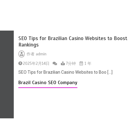
SEO Tips for Brazilian Casino Websites to Boost
Rankings
作者
admin
2025年2月14日
7分钟
1 年
SEO Tips for Brazilian Casino Websites to Boo […]
Brazil Casino SEO Company