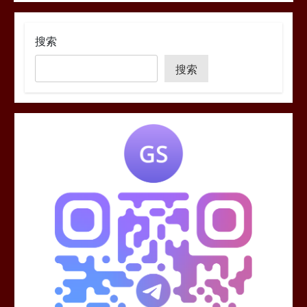
搜索
搜索