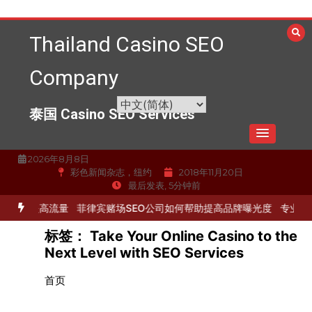
跳
至
Thailand Casino SEO
内
容
Company
泰国 Casino SEO Services
2026年8月8日
彩色新闻杂志，纽约
2018年11月20日
最后发表, 5分钟前
务提高流量
菲律宾赌场SEO公司如何帮助提高品牌曝光度
专业的SE
标签：
Take Your Online Casino to the
Next Level with SEO Services
首页