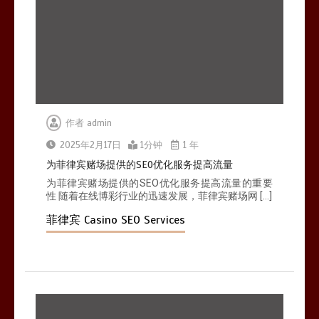
作者
admin
2025年2月17日
1分钟
1 年
为菲律宾赌场提供的SEO优化服务提高流量
为菲律宾赌场提供的SEO优化服务提高流量的重要
性 随着在线博彩行业的迅速发展，菲律宾赌场网 […]
菲律宾 Casino SEO Services