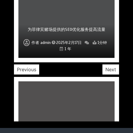
菲律宾赌场公司如何通过社区互动提升用户粘性
菲律宾赌场SEO公司如何帮助提高品牌曝光度
为菲律宾赌场提供的SEO优化服务提高流量
如何利用SEO提升菲律宾赌场的市场影响力
专业的SEO优化公司助力赌场平台成功
提升菲律宾赌场SEO排名的优化服务
专业SEO公司助力赌场品牌建设
作者
作者
作者
作者
作者
作者
作者
admin
admin
admin
admin
admin
admin
admin
2025年2月17日
2025年2月17日
2025年2月17日
2025年2月17日
2025年2月17日
2025年2月17日
2025年2月17日
1分钟
1分钟
1分钟
1分钟
1分钟
1分钟
1分钟
1 年
1 年
1 年
1 年
1 年
1 年
1 年
Previous
Next