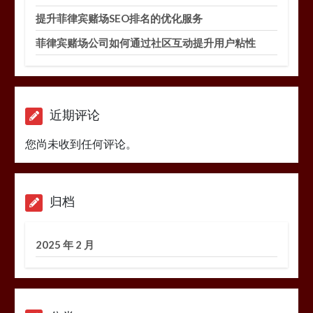
提升菲律宾赌场SEO排名的优化服务
菲律宾赌场公司如何通过社区互动提升用户粘性
近期评论
您尚未收到任何评论。
归档
2025 年 2 月