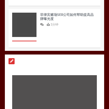
菲律宾赌场SEO公司如何帮助提高品
牌曝光度
1分钟
提升菲律宾赌场SEO排名的优化服务
1分钟
专业的SEO优化公司助力赌场平台成
功
1分钟