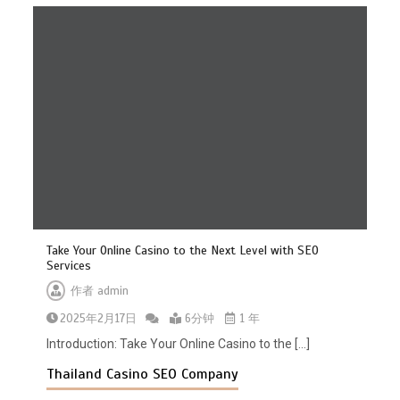
为菲律宾赌场提供的SEO优化服务提
高流量
1分钟
菲律宾赌场SEO公司如何帮助提高品
Take Your Online Casino to the Next Level with SEO
牌曝光度
Services
1分钟
作者
admin
2025年2月17日
6分钟
1 年
Introduction: Take Your Online Casino to the […]
Thailand Casino SEO Company
提升菲律宾赌场SEO排名的优化服务