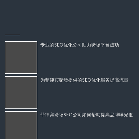
专业的SEO优化公司助力赌场平台成功
为菲律宾赌场提供的SEO优化服务提高流量
菲律宾赌场SEO公司如何帮助提高品牌曝光度