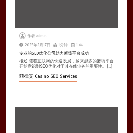
作者
admin
为菲律宾赌场提供的SEO优化服务提
高流量
2025年2月17日
1分钟
1 年
1分钟
专业的SEO优化公司助力赌场平台成功
概述 随着互联网的快速发展，越来越多的赌场平台
开始意识到SEO优化对于其在线业务的重要性。 […]
菲律宾 Casino SEO Services
菲律宾赌场SEO公司如何帮助提高品
牌曝光度
1分钟