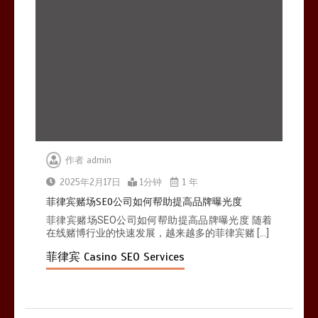
作者
admin
2025年2月17日
1分钟
1 年
菲律宾赌场SEO公司如何帮助提高品牌曝光度
菲律宾赌场SEO公司如何帮助提高品牌曝光度 随着
在线赌博行业的快速发展，越来越多的菲律宾赌 […]
菲律宾 Casino SEO Services