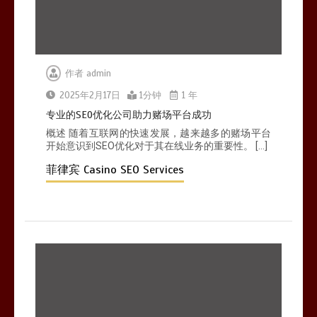
作者
admin
为菲律宾赌场提供的SEO优化服务提
高流量
2025年2月17日
1分钟
1 年
1分钟
专业的SEO优化公司助力赌场平台成功
概述 随着互联网的快速发展，越来越多的赌场平台
开始意识到SEO优化对于其在线业务的重要性。 […]
菲律宾 Casino SEO Services
菲律宾赌场SEO公司如何帮助提高品
牌曝光度
1分钟