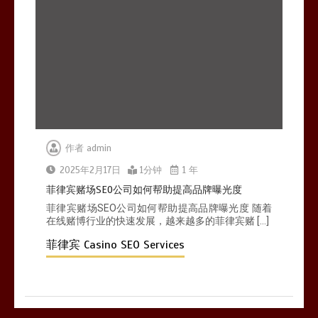
作者
admin
2025年2月17日
1分钟
1 年
菲律宾赌场SEO公司如何帮助提高品牌曝光度
菲律宾赌场SEO公司如何帮助提高品牌曝光度 随着
在线赌博行业的快速发展，越来越多的菲律宾赌 […]
菲律宾 Casino SEO Services