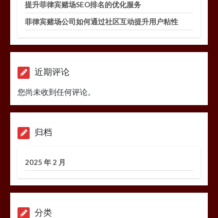
提升菲律宾赌场SEO排名的优化服务
菲律宾赌场公司如何通过社区互动提升用户粘性
近期评论
您尚未收到任何评论。
归档
2025 年 2 月
分类