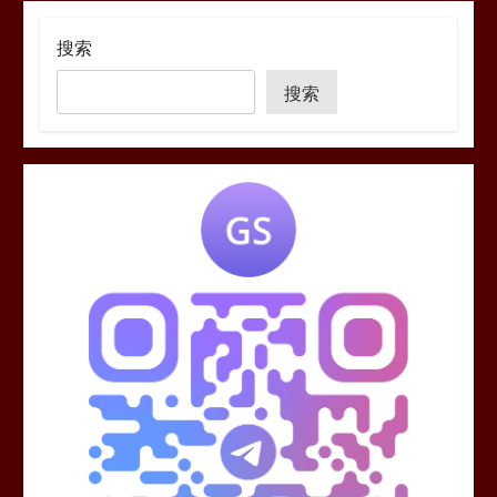
搜索
搜索