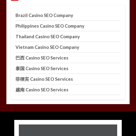
Brazil Casino SEO Company
Philippines Casino SEO Company
Thailand Casino SEO Company
Vietnam Casino SEO Company
巴西 Casino SEO Services
泰国 Casino SEO Services
菲律宾 Casino SEO Services
越南 Casino SEO Services