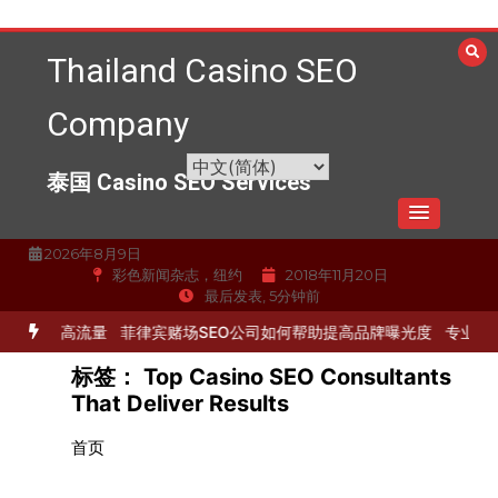
跳
至
Thailand Casino SEO
内
容
Company
泰国 Casino SEO Services
2026年8月9日
彩色新闻杂志，纽约
2018年11月20日
最后发表, 5分钟前
务提高流量
菲律宾赌场SEO公司如何帮助提高品牌曝光度
专业的SE
标签：
Top Casino SEO Consultants
That Deliver Results
首页