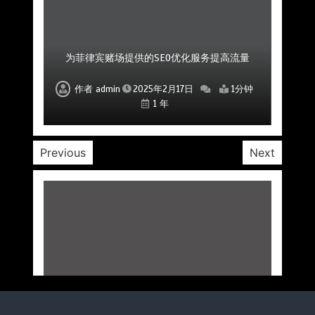
菲律宾赌场公司如何通过社区互动提升用户粘性
菲律宾赌场SEO公司如何帮助提高品牌曝光度
为菲律宾赌场提供的SEO优化服务提高流量
如何利用SEO提升菲律宾赌场的市场影响力
专业的SEO优化公司助力赌场平台成功
提升菲律宾赌场SEO排名的优化服务
专业SEO公司助力赌场品牌建设
作者
作者
作者
作者
作者
作者
作者
admin
admin
admin
admin
admin
admin
admin
2025年2月17日
2025年2月17日
2025年2月17日
2025年2月17日
2025年2月17日
2025年2月17日
2025年2月17日
1分钟
1分钟
1分钟
1分钟
1分钟
1分钟
1分钟
1 年
1 年
1 年
1 年
1 年
1 年
1 年
Previous
Next