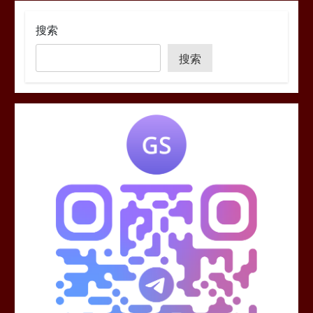
搜索
搜索