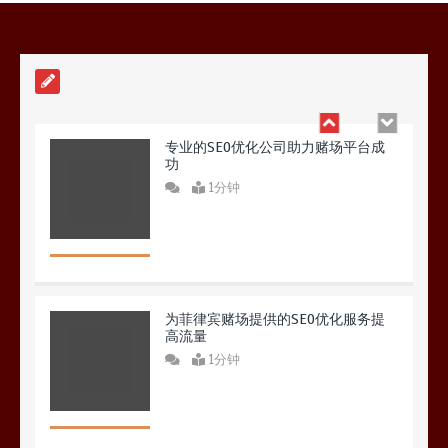
专业的SEO优化公司助力赌场平台成
功
1分钟
为菲律宾赌场提供的SEO优化服务提
高流量
1分钟