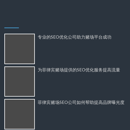
专业的SEO优化公司助力赌场平台成功
为菲律宾赌场提供的SEO优化服务提高流量
菲律宾赌场SEO公司如何帮助提高品牌曝光度