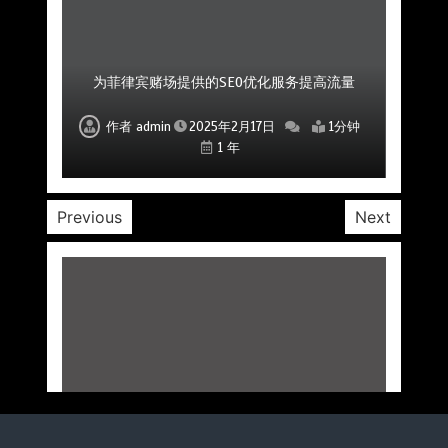
菲律宾赌场公司如何通过社区互动提升用户粘性
菲律宾赌场SEO公司如何帮助提高品牌曝光度
为菲律宾赌场提供的SEO优化服务提高流量
如何利用SEO提升菲律宾赌场的市场影响力
专业的SEO优化公司助力赌场平台成功
提升菲律宾赌场SEO排名的优化服务
专业SEO公司助力赌场品牌建设
作者
作者
作者
作者
作者
作者
作者
admin
admin
admin
admin
admin
admin
admin
2025年2月17日
2025年2月17日
2025年2月17日
2025年2月17日
2025年2月17日
2025年2月17日
2025年2月17日
1分钟
1分钟
1分钟
1分钟
1分钟
1分钟
1分钟
1 年
1 年
1 年
1 年
1 年
1 年
1 年
Previous
Next