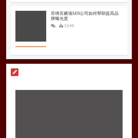
菲律宾赌场SEO公司如何帮助提高品
牌曝光度
1分钟
提升菲律宾赌场SEO排名的优化服务
1分钟
专业的SEO优化公司助力赌场平台成
功
1分钟