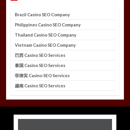
Brazil Casino SEO Company
Philippines Casino SEO Company
Thailand Casino SEO Company
Vietnam Casino SEO Company
巴西 Casino SEO Services
泰国 Casino SEO Services
菲律宾 Casino SEO Services
越南 Casino SEO Services