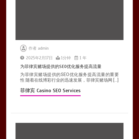
作者
admin
2025年2月17日
1分钟
1 年
为菲律宾赌场提供的SEO优化服务提高流量
为菲律宾赌场提供的SEO优化服务提高流量的重要
性 随着在线博彩行业的迅速发展，菲律宾赌场网 […]
菲律宾 Casino SEO Services