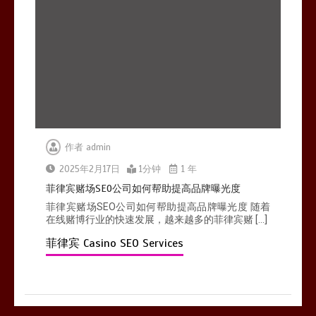
作者
admin
2025年2月17日
1分钟
1 年
菲律宾赌场SEO公司如何帮助提高品牌曝光度
菲律宾赌场SEO公司如何帮助提高品牌曝光度 随着
在线赌博行业的快速发展，越来越多的菲律宾赌 […]
菲律宾 Casino SEO Services