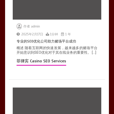
作者
admin
为菲律宾赌场提供的SEO优化服务提
高流量
2025年2月17日
1分钟
1 年
1分钟
专业的SEO优化公司助力赌场平台成功
概述 随着互联网的快速发展，越来越多的赌场平台
开始意识到SEO优化对于其在线业务的重要性。 […]
菲律宾 Casino SEO Services
菲律宾赌场SEO公司如何帮助提高品
牌曝光度
1分钟