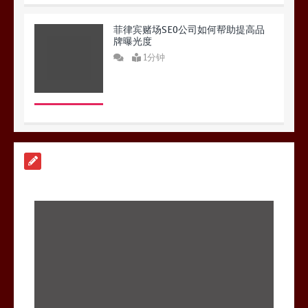
菲律宾赌场SEO公司如何帮助提高品
牌曝光度
1分钟
提升菲律宾赌场SEO排名的优化服务
1分钟
专业的SEO优化公司助力赌场平台成
功
1分钟