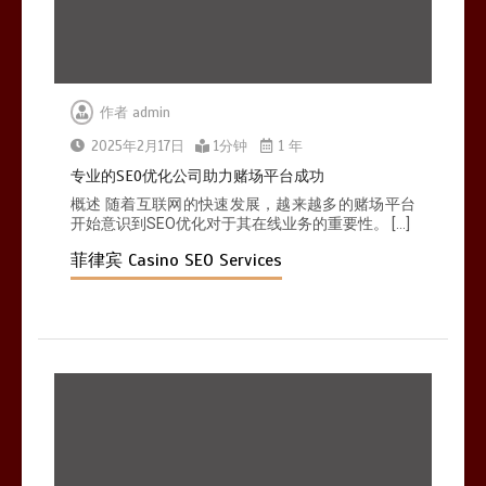
作者
admin
为菲律宾赌场提供的SEO优化服务提
高流量
2025年2月17日
1分钟
1 年
1分钟
专业的SEO优化公司助力赌场平台成功
概述 随着互联网的快速发展，越来越多的赌场平台
开始意识到SEO优化对于其在线业务的重要性。 […]
菲律宾 Casino SEO Services
菲律宾赌场SEO公司如何帮助提高品
牌曝光度
1分钟