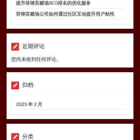
提升菲律宾赌场SEO排名的优化服务
菲律宾赌场公司如何通过社区互动提升用户粘性
近期评论
您尚未收到任何评论。
归档
2025 年 2 月
分类