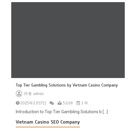
为菲律宾赌场提供的SEO优化服务提
高流量
1分钟
菲律宾赌场SEO公司如何帮助提高品
牌曝光度
Top Tier Gambling Solutions by Vietnam Casino Company
1分钟
作者
admin
2025年2月17日
5分钟
1 年
Introduction to Top Tier Gambling Solutions b […]
Vietnam Casino SEO Company
提升菲律宾赌场SEO排名的优化服务
1分钟