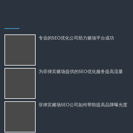
专业的SEO优化公司助力赌场平台成功
为菲律宾赌场提供的SEO优化服务提高流量
菲律宾赌场SEO公司如何帮助提高品牌曝光度