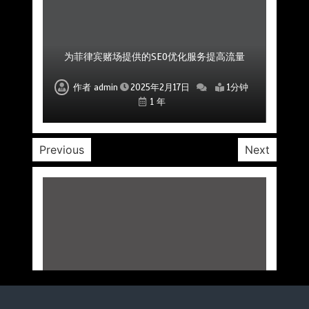
菲律宾赌场公司如何通过社区互动提升用户粘性
菲律宾赌场SEO公司如何帮助提高品牌曝光度
为菲律宾赌场提供的SEO优化服务提高流量
如何利用SEO提升菲律宾赌场的市场影响力
专业的SEO优化公司助力赌场平台成功
提升菲律宾赌场SEO排名的优化服务
专业SEO公司助力赌场品牌建设
作者
作者
作者
作者
作者
作者
作者
admin
admin
admin
admin
admin
admin
admin
2025年2月17日
2025年2月17日
2025年2月17日
2025年2月17日
2025年2月17日
2025年2月17日
2025年2月17日
1分钟
1分钟
1分钟
1分钟
1分钟
1分钟
1分钟
1 年
1 年
1 年
1 年
1 年
1 年
1 年
Previous
Next