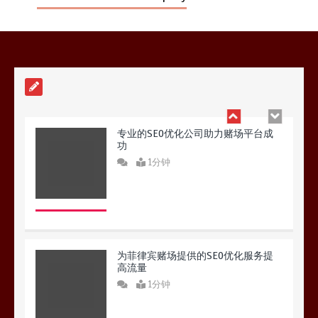
提升菲律宾赌场SEO排名的优化服务
1分钟
专业的SEO优化公司助力赌场平台成
功
1分钟
为菲律宾赌场提供的SEO优化服务提
高流量
1分钟