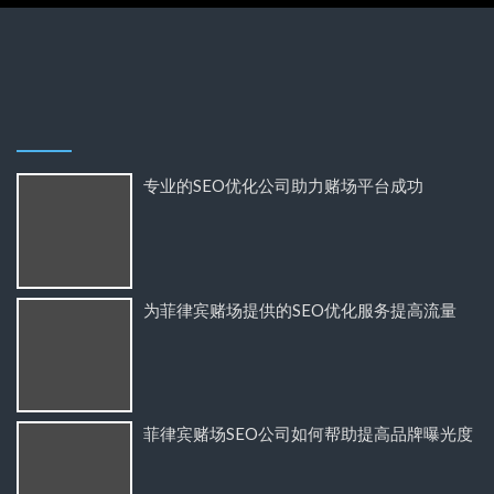
专业的SEO优化公司助力赌场平台成功
为菲律宾赌场提供的SEO优化服务提高流量
菲律宾赌场SEO公司如何帮助提高品牌曝光度