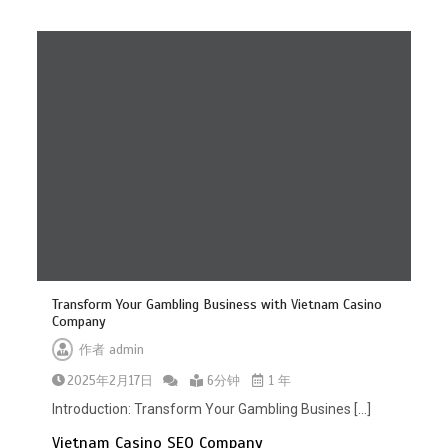
为菲律宾赌场提供的SEO优化服务提
高流量
1分钟
菲律宾赌场SEO公司如何帮助提高品
Transform Your Gambling Business with Vietnam Casino
牌曝光度
Company
1分钟
作者
admin
2025年2月17日
6分钟
1 年
Introduction: Transform Your Gambling Busines […]
Vietnam Casino SEO Company