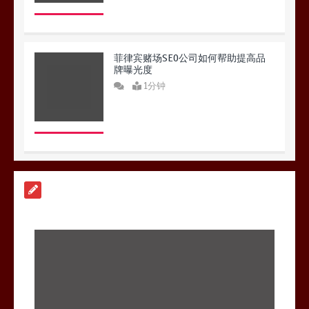
菲律宾赌场SEO公司如何帮助提高品
牌曝光度
1分钟
提升菲律宾赌场SEO排名的优化服务
1分钟
专业的SEO优化公司助力赌场平台成
功