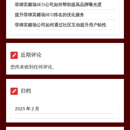
菲律宾赌场SEO公司如何帮助提高品牌曝光度
提升菲律宾赌场SEO排名的优化服务
菲律宾赌场公司如何通过社区互动提升用户粘性
近期评论
您尚未收到任何评论。
归档
2025 年 2 月