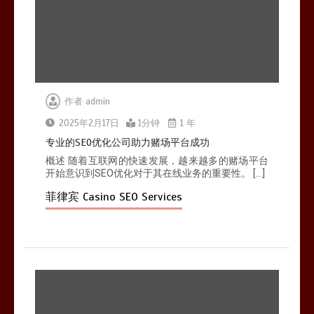
1分钟
作者
admin
为菲律宾赌场提供的SEO优化服务提
高流量
2025年2月17日
1分钟
1 年
1分钟
专业的SEO优化公司助力赌场平台成功
概述 随着互联网的快速发展，越来越多的赌场平台
开始意识到SEO优化对于其在线业务的重要性。 […]
菲律宾 Casino SEO Services
菲律宾赌场SEO公司如何帮助提高品
牌曝光度
1分钟