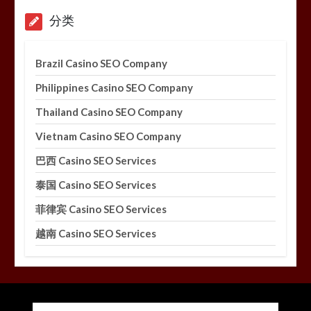
分类
Brazil Casino SEO Company
Philippines Casino SEO Company
Thailand Casino SEO Company
Vietnam Casino SEO Company
巴西 Casino SEO Services
泰国 Casino SEO Services
菲律宾 Casino SEO Services
越南 Casino SEO Services