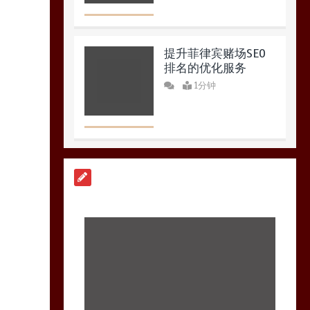
提升菲律宾赌场SEO
排名的优化服务
1分钟
专业的SEO优化公司
助力赌场平台成功
1分钟
为菲律宾赌场提供的
SEO优化服务提高流
量