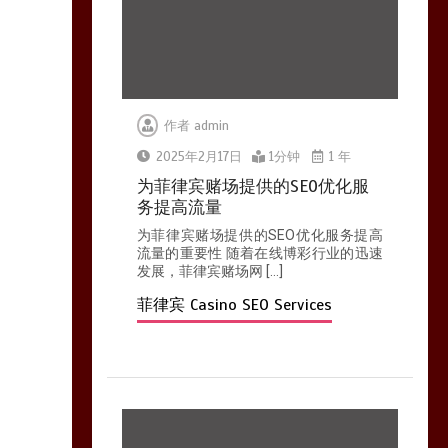
作者
admin
2025年2月17日
1分钟
1 年
为菲律宾赌场提供的SEO优化服
务提高流量
为菲律宾赌场提供的SEO优化服务提高
流量的重要性 随着在线博彩行业的迅速
发展，菲律宾赌场网 […]
菲律宾 Casino SEO Services