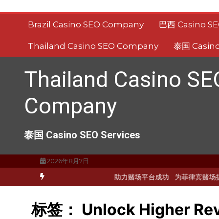
跳
至
Brazil Casino SEO Company
巴西 Casino SE
内
容
Thailand Casino SEO Company
泰国 Casino
Thailand Casino SE
Company
泰国 Casino SEO Services
2026年8月7日
牌曝光度
专业的SEO优化公司助力赌场平台成功
为菲律宾赌场提供的S
标签：
Unlock Higher Rev