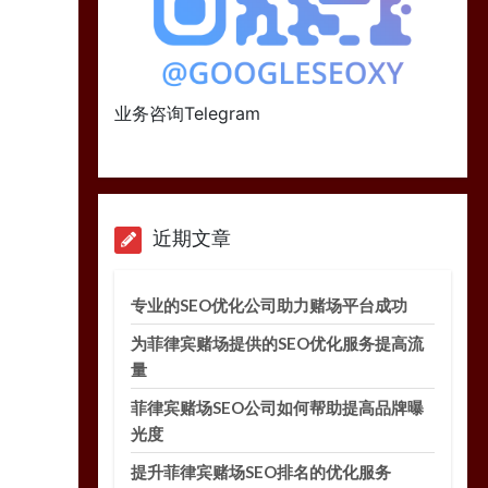
业务咨询Telegram
近期文章
专业的SEO优化公司助力赌场平台成功
为菲律宾赌场提供的SEO优化服务提高流
量
菲律宾赌场SEO公司如何帮助提高品牌曝
光度
提升菲律宾赌场SEO排名的优化服务