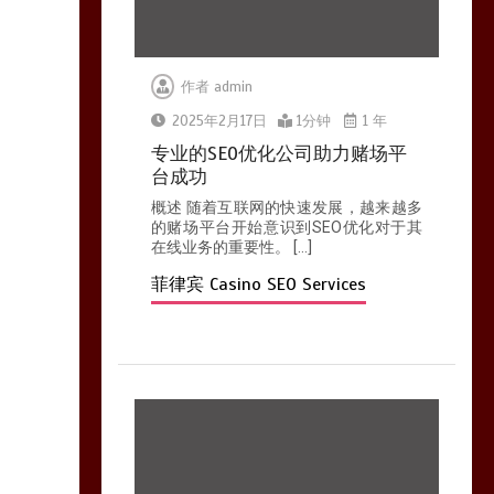
1分钟
作者
admin
2025年2月17日
1分钟
1 年
菲律宾赌场SEO公司
如何帮助提高品牌曝
专业的SEO优化公司助力赌场平
光度
台成功
1分钟
概述 随着互联网的快速发展，越来越多
的赌场平台开始意识到SEO优化对于其
在线业务的重要性。 […]
菲律宾 Casino SEO Services