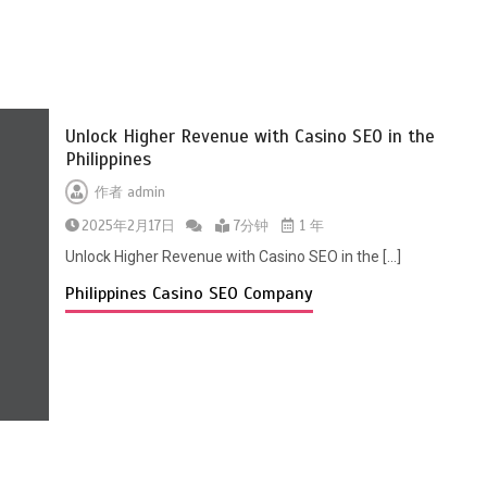
Unlock Higher Revenue with Casino SEO in the
Philippines
作者
admin
2025年2月17日
7分钟
1 年
Unlock Higher Revenue with Casino SEO in the […]
Philippines Casino SEO Company