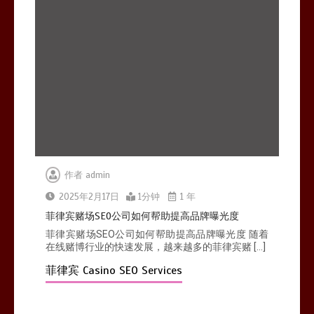
作者
admin
2025年2月17日
1分钟
1 年
菲律宾赌场SEO公司如何帮助提高品牌曝光度
菲律宾赌场SEO公司如何帮助提高品牌曝光度 随着
在线赌博行业的快速发展，越来越多的菲律宾赌 […]
菲律宾 Casino SEO Services