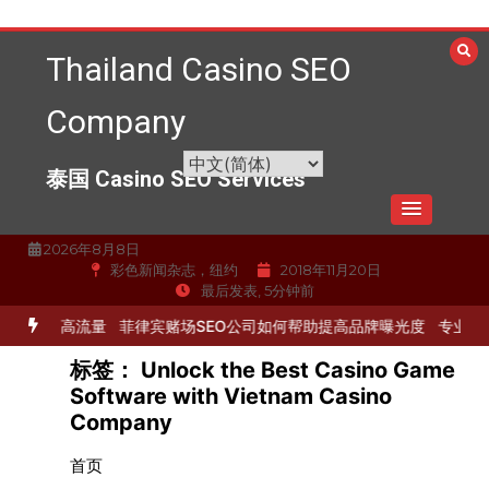
跳
至
Thailand Casino SEO
内
容
Company
泰国 Casino SEO Services
2026年8月8日
彩色新闻杂志，纽约
2018年11月20日
最后发表, 5分钟前
务提高流量
菲律宾赌场SEO公司如何帮助提高品牌曝光度
专业的SE
标签：
Unlock the Best Casino Game
Software with Vietnam Casino
Company
首页