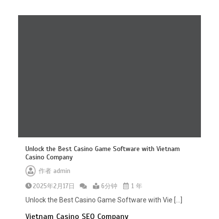
为菲律宾赌场提供的SEO优化服务提
高流量
1分钟
菲律宾赌场SEO公司如何帮助提高品
Unlock the Best Casino Game Software with Vietnam
牌曝光度
Casino Company
1分钟
作者
admin
2025年2月17日
6分钟
1 年
Unlock the Best Casino Game Software with Vie […]
Vietnam Casino SEO Company