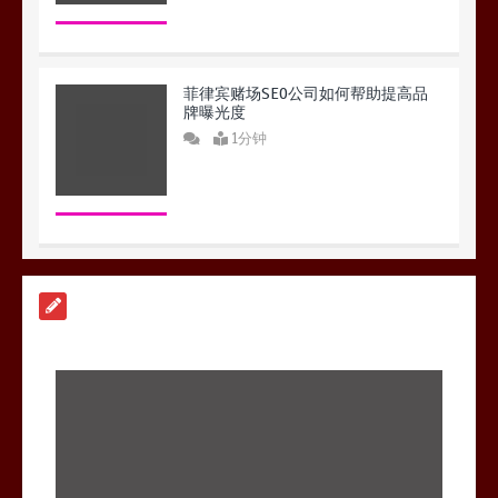
菲律宾赌场SEO公司如何帮助提高品
牌曝光度
1分钟
提升菲律宾赌场SEO排名的优化服务
1分钟
专业的SEO优化公司助力赌场平台成
功