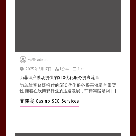
作者
admin
2025年2月17日
1分钟
1 年
为菲律宾赌场提供的SEO优化服务提高流量
为菲律宾赌场提供的SEO优化服务提高流量的重要
性 随着在线博彩行业的迅速发展，菲律宾赌场网 […]
菲律宾 Casino SEO Services