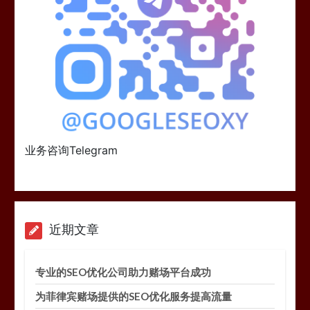
业务咨询Telegram
近期文章
专业的SEO优化公司助力赌场平台成功
为菲律宾赌场提供的SEO优化服务提高流量