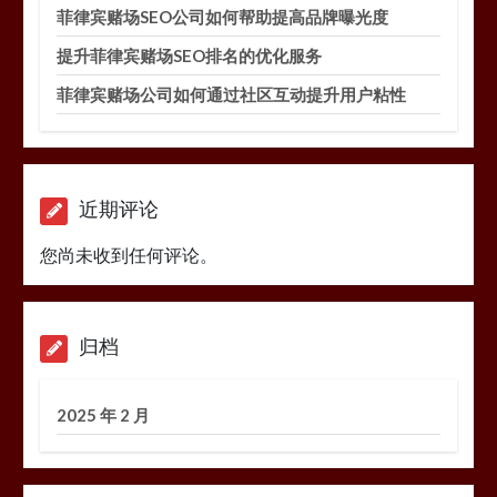
菲律宾赌场SEO公司如何帮助提高品牌曝光度
提升菲律宾赌场SEO排名的优化服务
菲律宾赌场公司如何通过社区互动提升用户粘性
近期评论
您尚未收到任何评论。
归档
2025 年 2 月