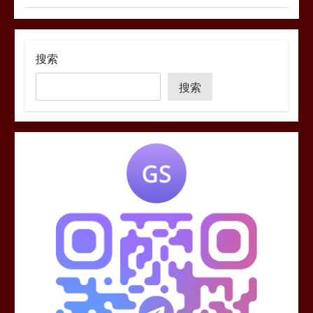
搜索
搜索