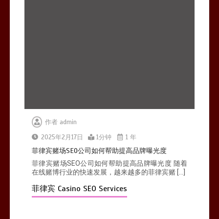
作者
admin
2025年2月17日
1分钟
1 年
菲律宾赌场SEO公司如何帮助提高品牌曝光度
菲律宾赌场SEO公司如何帮助提高品牌曝光度 随着
在线赌博行业的快速发展，越来越多的菲律宾赌 […]
菲律宾 Casino SEO Services