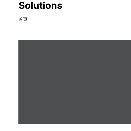
Solutions
首页