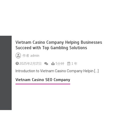
Vietnam Casino Company Helping Businesses
Succeed with Top Gambling Solutions
作者
admin
2025年2月17日
5分钟
1 年
Introduction to Vietnam Casino Company Helpin […]
Vietnam Casino SEO Company