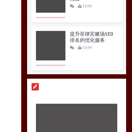
1分钟
提升菲律宾赌场SEO
排名的优化服务
1分钟
专业的SEO优化公司
助力赌场平台成功
1分钟
为菲律宾赌场提供的