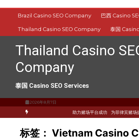
跳
至
Brazil Casino SEO Company
巴西 Casino SE
内
容
Thailand Casino SEO Company
泰国 Casino
Thailand Casino SE
Company
泰国 Casino SEO Services
2026年8月7日
牌曝光度
专业的SEO优化公司助力赌场平台成功
为菲律宾赌场提供的S
标签：
Vietnam Casino C