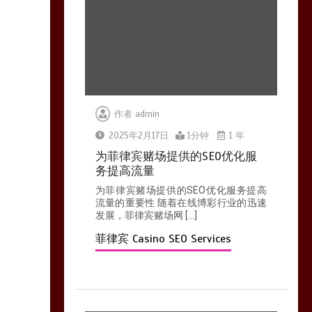
作者
admin
2025年2月17日
1分钟
1 年
为菲律宾赌场提供的SEO优化服
务提高流量
为菲律宾赌场提供的SEO优化服务提高
流量的重要性 随着在线博彩行业的迅速
发展，菲律宾赌场网 […]
菲律宾 Casino SEO Services