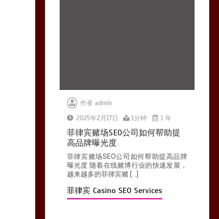
作者
admin
2025年2月17日
1分钟
1 年
菲律宾赌场SEO公司如何帮助提
高品牌曝光度
菲律宾赌场SEO公司如何帮助提高品牌
曝光度 随着在线赌博行业的快速发展，
越来越多的菲律宾赌 […]
菲律宾 Casino SEO Services