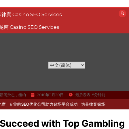
为菲律宾赌场提供的
律宾 Casino SEO Services
SEO优化服务提高流
量
越南 Casino SEO Services
1分钟
菲律宾赌场SEO公司
如何帮助提高品牌曝
光度
1分钟
新闻杂志，纽约
2018年11月20日
最后发表, 5分钟前
业的SEO优化公司助力赌场平台成功
为菲律宾赌场提供的SEO优化服务
提升菲律宾赌场SEO
排名的优化服务
1分钟
Succeed with Top Gambling